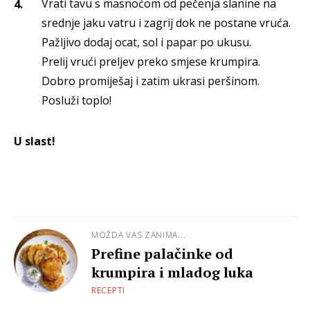
Vrati tavu s masnoćom od pečenja slanine na
srednje jaku vatru i zagrij dok ne postane vruća.
Pažljivo dodaj ocat, sol i papar po ukusu.
Prelij vrući preljev preko smjese krumpira.
Dobro promiješaj i zatim ukrasi peršinom.
Posluži toplo!
U slast!
MOŽDA VAS ZANIMA...
Prefine palačinke od
krumpira i mladog luka
RECEPTI