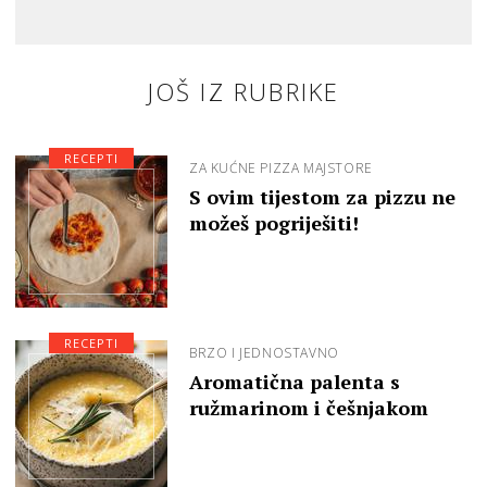
JOŠ IZ RUBRIKE
RECEPTI
ZA KUĆNE PIZZA MAJSTORE
S ovim tijestom za pizzu ne
možeš pogriješiti!
RECEPTI
BRZO I JEDNOSTAVNO
Aromatična palenta s
ružmarinom i češnjakom