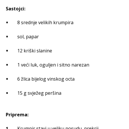
Sastojci:
8 srednje velikih krumpira
sol, papar
12 kriški slanine
1 veći luk, oguljen i sitno narezan
6 žlica bijelog vinskog octa
15 g svježeg peršina
Priprema:
Krumpir stavi u veliku posudu, prekrij