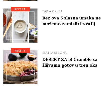
RECEPTI
TAJNA OKUSA
Bez ova 3 slasna umaka ne
možemo zamisliti roštilj
RECEPTI
SLATKA SEZONA
DESERT ZA 5! Crumble sa
šljivama gotov u tren oka