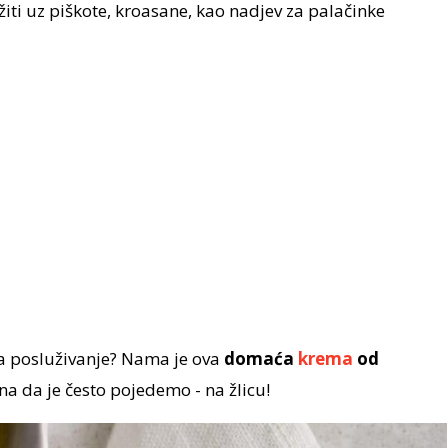
iti uz piškote, kroasane, kao nadjev za palačinke
za posluživanje? Nama je ova
domaća
krema
od
ina da je često pojedemo - na žlicu!