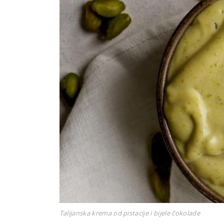
Talijanska krema od pistacije i bijele čokolade