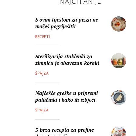
NAJČITANIJE
S ovim tijestom za pizzu ne
možeš pogriješiti!
RECEPTI
Sterilizacija staklenki za
zimnicu je obavezan korak!
ŠPAJZA
Najčešće greške u pripremi
palačinki i kako ih izbjeći
ŠPAJZA
3 brza recepta za prefine