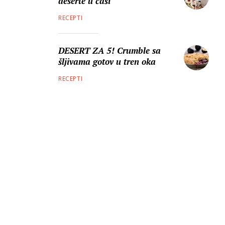
deserte u čaši
RECEPTI
DESERT ZA 5! Crumble sa
šljivama gotov u tren oka
RECEPTI