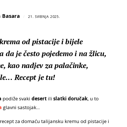
 Basara
/
21. SVIBNJA 2025.
rema od pistacije i bijele
a da je često pojedemo i na žlicu,
e, kao nadjev za palačinke,
le... Recept je tu!
a
podiže svaki
desert
ili
slatki doručak
, u to
a
glavni sastojak...
ecept za domaću talijansku kremu od pistacije i