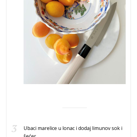
Ubaci marelice u lonac i dodaj limunov sok i
šećer.