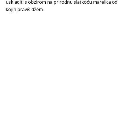
uskladiti s obzirom na prirodnu slatkoću marelica od
kojih praviš džem.