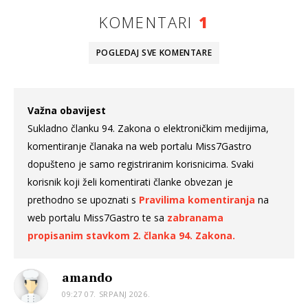
KOMENTARI
1
POGLEDAJ SVE
KOMENTARE
Važna obavijest
Sukladno članku 94. Zakona o elektroničkim medijima,
komentiranje članaka na web portalu Miss7Gastro
dopušteno je samo registriranim korisnicima. Svaki
korisnik koji želi komentirati članke obvezan je
prethodno se upoznati s
Pravilima komentiranja
na
web portalu Miss7Gastro te sa
zabranama
propisanim stavkom 2. članka 94. Zakona.
amando
09:27 07. SRPANJ 2026.