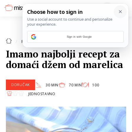
Sign in with Google
DORUČAK
RECEPTI
Imamo najbolji recept za
domaći džem od marelica
DORUČAK
30 MIN
70 MIN
100
JEDNOSTAVNO