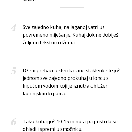
Sve zajedno kuhaj na laganoj vatri uz
povremeno miješanje. Kuhaj dok ne dobiješ
željenu teksturu džema.
Džem prebaci u sterilizirane staklenke te još
jednom sve zajedno prokuhaj u loncu s
kipućom vodom koji je iznutra obložen
kuhinjskim krpama.
Tako kuhaj još 10-15 minuta pa pusti da se
ohladi i spremi u smočnicu.