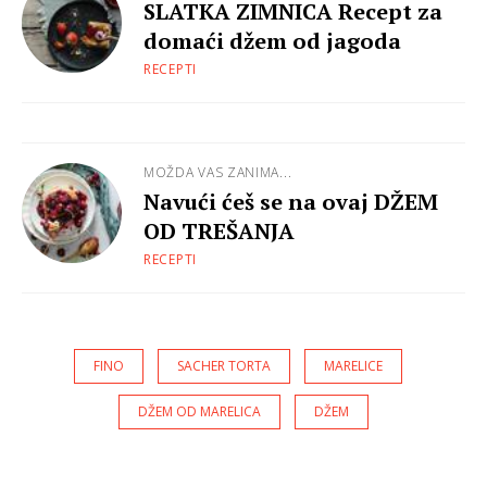
SLATKA ZIMNICA Recept za
domaći džem od jagoda
RECEPTI
MOŽDA VAS ZANIMA...
Navući ćeš se na ovaj DŽEM
OD TREŠANJA
RECEPTI
FINO
SACHER TORTA
MARELICE
DŽEM OD MARELICA
DŽEM