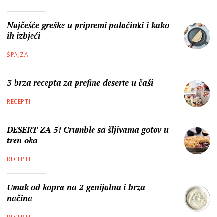
Najčešće greške u pripremi palačinki i kako
ih izbjeći
ŠPAJZA
3 brza recepta za prefine deserte u čaši
RECEPTI
DESERT ZA 5! Crumble sa šljivama gotov u
tren oka
RECEPTI
Umak od kopra na 2 genijalna i brza
načina
RECEPTI