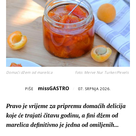
Domaći džem od marelica
foto: Merve Nur Turker/Pexels
missGASTRO
PIŠE
/
07. SRPNJA 2026.
Pravo je vrijeme za pripremu domaćih delicija
koje će trajati čitavu godinu, a fini džem od
marelica definitivno je jedna od omiljenih...