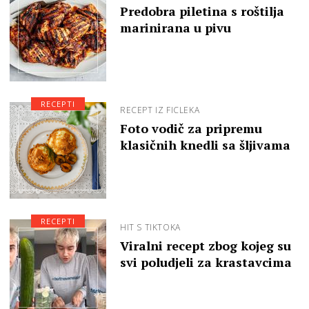
Predobra piletina s roštilja
marinirana u pivu
RECEPTI
RECEPT IZ FICLEKA
Foto vodič za pripremu
klasičnih knedli sa šljivama
RECEPTI
HIT S TIKTOKA
Viralni recept zbog kojeg su
svi poludjeli za krastavcima