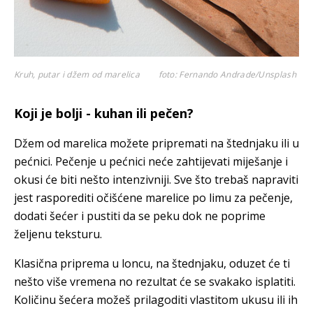
Kruh, putar i džem od marelica
foto: Fernando Andrade/Unsplash
Koji je bolji - kuhan ili pečen?
Džem od marelica možete pripremati na štednjaku ili u
pećnici. Pečenje u pećnici neće zahtijevati miješanje i
okusi će biti nešto intenzivniji. Sve što trebaš napraviti
jest rasporediti očišćene marelice po limu za pečenje,
dodati šećer i pustiti da se peku dok ne poprime
željenu teksturu.
Klasična priprema u loncu, na štednjaku, oduzet će ti
nešto više vremena no rezultat će se svakako isplatiti.
Količinu šećera možeš prilagoditi vlastitom ukusu ili ih