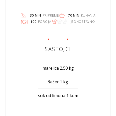
30 MIN
PRIPREME
70 MIN
KUHANJA
100
PORCIJA
JEDNOSTAVNO
SASTOJCI
marelica 2,50 kg
šećer 1 kg
sok od limuna 1 kom