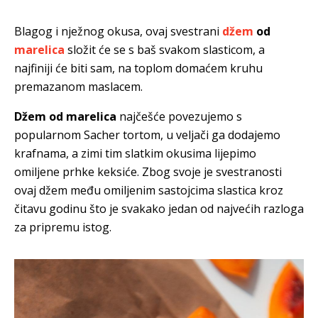
Blagog i nježnog okusa, ovaj svestrani
džem
od
marelica
složit će se s baš svakom slasticom, a
najfiniji će biti sam, na toplom domaćem kruhu
premazanom maslacem.
Džem od marelica
najčešće povezujemo s
popularnom Sacher tortom, u veljači ga dodajemo
krafnama, a zimi tim slatkim okusima lijepimo
omiljene prhke keksiće. Zbog svoje je svestranosti
ovaj džem među omiljenim sastojcima slastica kroz
čitavu godinu što je svakako jedan od najvećih razloga
za pripremu istog.