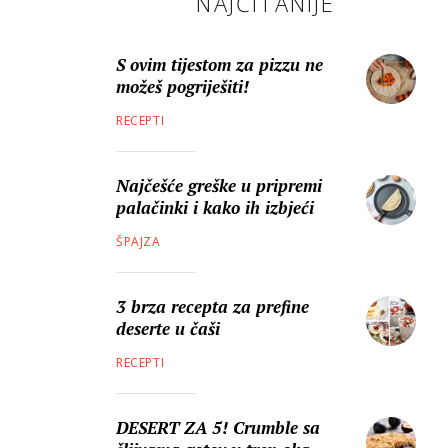
NAJČITANIJE
S ovim tijestom za pizzu ne
možeš pogriješiti!
RECEPTI
Najčešće greške u pripremi
palačinki i kako ih izbjeći
ŠPAJZA
3 brza recepta za prefine
deserte u čaši
RECEPTI
DESERT ZA 5! Crumble sa