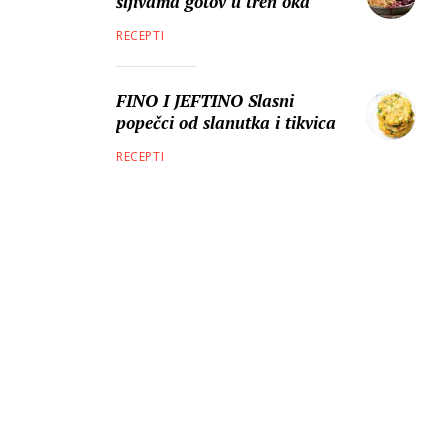
šljivama gotov u tren oka
RECEPTI
FINO I JEFTINO Slasni
popečci od slanutka i tikvica
RECEPTI