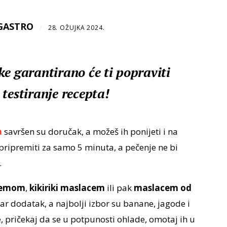
GASTRO
/
28. OŽUJKA 2024.
e garantirano će ti popraviti
testiranje recepta!
a
savršen su doručak, a možeš ih ponijeti i na
pripremiti za samo 5 minuta, a pečenje ne bi
.
žemom
,
kikiriki maslacem
ili pak
maslacem od
bar dodatak, a najbolji izbor su banane, jagode i
, pričekaj da se u potpunosti ohlade, omotaj ih u