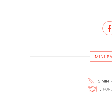
MINI P
5 MIN
3
PORC