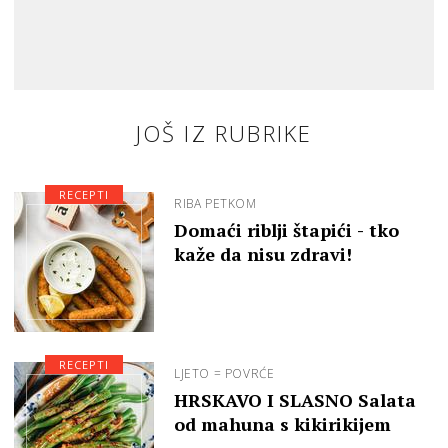
JOŠ IZ RUBRIKE
RECEPTI
RIBA PETKOM
Domaći riblji štapići - tko
kaže da nisu zdravi!
RECEPTI
LJETO = POVRĆE
HRSKAVO I SLASNO Salata
od mahuna s kikirikijem