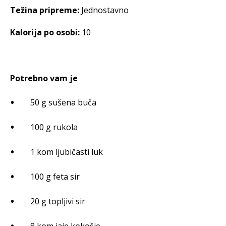
Težina pripreme:
Jednostavno
Kalorija po osobi:
10
Potrebno vam je
50 g sušena buča
100 g rukola
1 kom ljubičasti luk
100 g feta sir
20 g topljivi sir