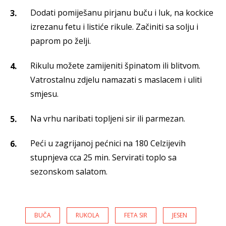
Dodati pomiješanu pirjanu buču i luk, na kockice
izrezanu fetu i listiće rikule. Začiniti sa solju i
paprom po želji.
Rikulu možete zamijeniti špinatom ili blitvom.
Vatrostalnu zdjelu namazati s maslacem i uliti
smjesu.
Na vrhu naribati topljeni sir ili parmezan.
Peći u zagrijanoj pećnici na 180 Celzijevih
stupnjeva cca 25 min. Servirati toplo sa
sezonskom salatom.
BUČA
RUKOLA
FETA SIR
JESEN