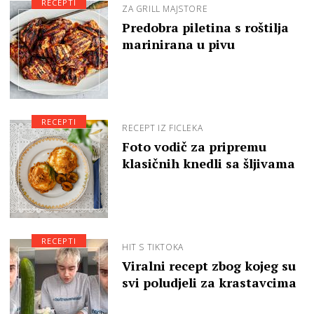
RECEPTI
ZA GRILL MAJSTORE
Predobra piletina s roštilja
marinirana u pivu
RECEPTI
RECEPT IZ FICLEKA
Foto vodič za pripremu
klasičnih knedli sa šljivama
RECEPTI
HIT S TIKTOKA
Viralni recept zbog kojeg su
svi poludjeli za krastavcima