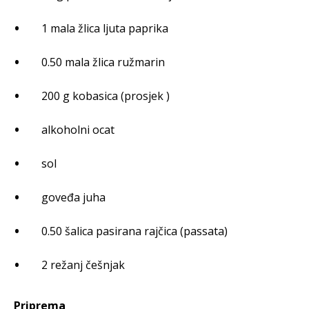
1 mala žlica ljuta paprika
0.50 mala žlica ružmarin
200 g kobasica (prosjek )
alkoholni ocat
sol
goveđa juha
0.50 šalica pasirana rajčica (passata)
2 režanj češnjak
Priprema