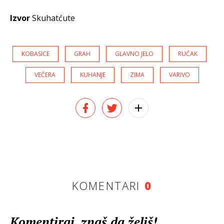
Izvor
Skuhatćute
KOBASICE
GRAH
GLAVNO JELO
RUČAK
VEČERA
KUHANJE
ZIMA
VARIVO
KOMENTARI
0
Komentiraj, znaš da želiš!