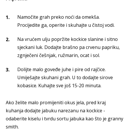
Namočite grah preko noći da omekša.
Procijedite ga, operite i skuhajte u čistoj vodi.
Na vrućem ulju popržite kockice slanine i sitno
sjeckani luk. Dodajte brašno pa crvenu papriku,
zgnječeni češnjak, ružmarin, ocat i sol.
Dolijte malo goveđe juhe i pire od rajčice.
Umiješajte skuhani grah. U to dodajte sirove
kobasice. Kuhajte sve još 15-20 minuta.
Ako želite malo promijeniti okus jela, pred kraj
kuhanja dodajte jabuku narezanu na kockice -
odaberite kiselu i tvrdu sortu jabuka kao što je granny
smith.