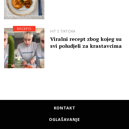
RECEPTI
HIT S TIKTOKA
Viralni recept zbog kojeg su
svi poludjeli za krastavcima
KONTAKT
OGLAŠAVANJE