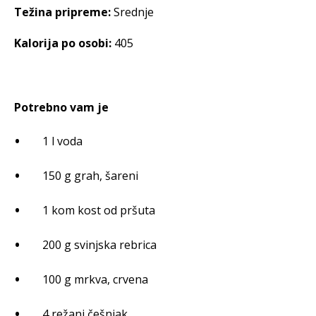
Težina pripreme:
Srednje
Kalorija po osobi:
405
Potrebno vam je
1 l voda
150 g grah, šareni
1 kom kost od pršuta
200 g svinjska rebrica
100 g mrkva, crvena
4 režanj češnjak