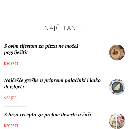
NAJČITANIJE
S ovim tijestom za pizzu ne možeš
pogriješiti!
RECEPTI
Najčešće greške u pripremi palačinki i kako
ih izbjeći
ŠPAJZA
3 brza recepta za prefine deserte u čaši
RECEPTI