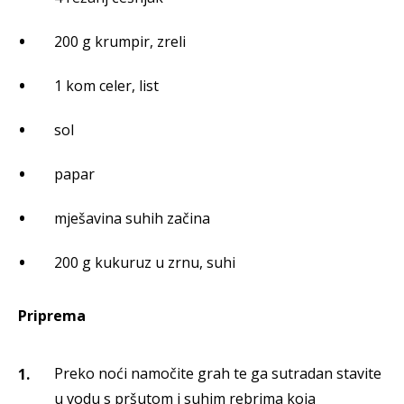
200 g krumpir, zreli
1 kom celer, list
sol
papar
mješavina suhih začina
200 g kukuruz u zrnu, suhi
Priprema
Preko noći namočite grah te ga sutradan stavite
u vodu s pršutom i suhim rebrima koja