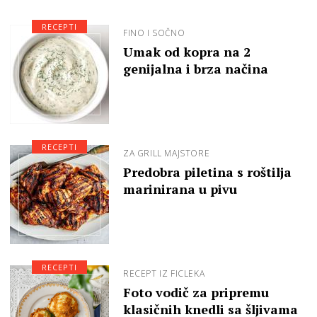
RECEPTI
FINO I SOČNO
Umak od kopra na 2
genijalna i brza načina
RECEPTI
ZA GRILL MAJSTORE
Predobra piletina s roštilja
marinirana u pivu
RECEPTI
RECEPT IZ FICLEKA
Foto vodič za pripremu
klasičnih knedli sa šljivama