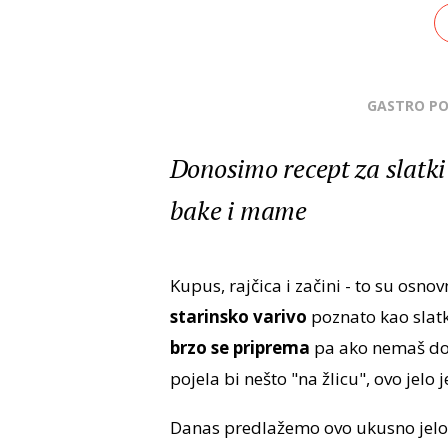
GASTRO P
Donosimo recept za slatki
bake i mame
Kupus, rajčica i začini - to su osno
starinsko varivo
poznato kao slatki
brzo se priprema
pa ako nemaš dov
pojela bi nešto "na žlicu", ovo jelo 
Danas predlažemo ovo ukusno jelo 