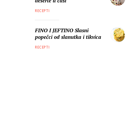
deserte u čaši
RECEPTI
FINO I JEFTINO Slasni
popečci od slanutka i tikvica
RECEPTI