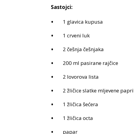
Sastojci:
1 glavica kupusa
1 crveni luk
2 češnja češnjaka
200 ml pasirane rajčice
2 lovorova lista
2 žličice slatke mljevene papr
1 žličica šećera
1 žličica octa
papar