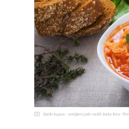
Slatki kupus - omiljeno jelo naših baka
foto: Thi