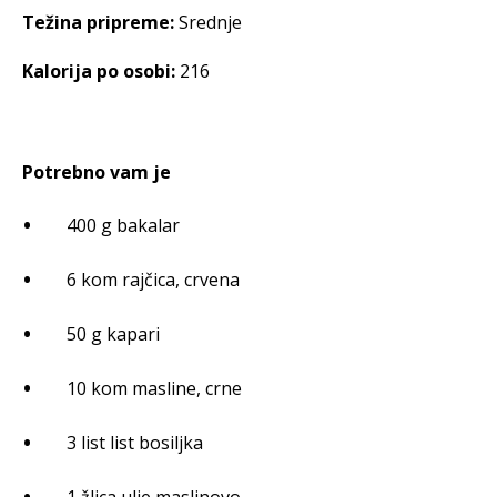
Težina pripreme:
Srednje
Kalorija po osobi:
216
Potrebno vam je
400 g bakalar
6 kom rajčica, crvena
50 g kapari
10 kom masline, crne
3 list list bosiljka