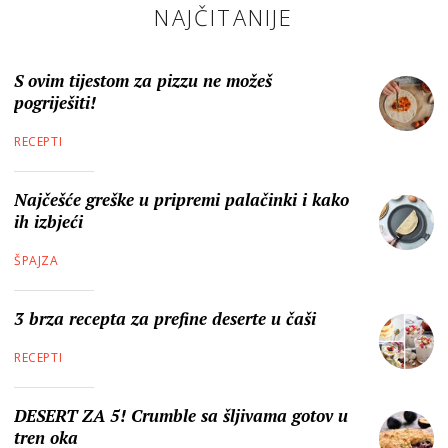
NAJČITANIJE
S ovim tijestom za pizzu ne možeš
pogriješiti!
RECEPTI
Najčešće greške u pripremi palačinki i kako
ih izbjeći
ŠPAJZA
3 brza recepta za prefine deserte u čaši
RECEPTI
DESERT ZA 5! Crumble sa šljivama gotov u
tren oka