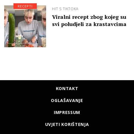
RECEPTI
HIT S TIKTOKA
Viralni recept zbog kojeg su
svi poludjeli za krastavcima
KONTAKT
OGLAŠAVANJE
IMPRESSUM
UVJETI KORIŠTENJA