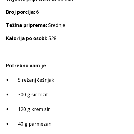
Broj porcija:
6
Težina pripreme:
Srednje
Kalorija po osobi:
528
Potrebno vam je
5 režanj češnjak
300 g sir tilzit
120 g krem sir
40 g parmezan