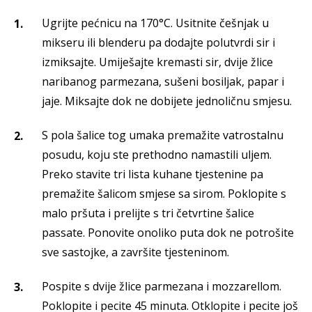
Ugrijte pećnicu na 170°C. Usitnite češnjak u
mikseru ili blenderu pa dodajte polutvrdi sir i
izmiksajte. Umiješajte kremasti sir, dvije žlice
naribanog parmezana, sušeni bosiljak, papar i
jaje. Miksajte dok ne dobijete jednoličnu smjesu.
S pola šalice tog umaka premažite vatrostalnu
posudu, koju ste prethodno namastili uljem.
Preko stavite tri lista kuhane tjestenine pa
premažite šalicom smjese sa sirom. Poklopite s
malo pršuta i prelijte s tri četvrtine šalice
passate. Ponovite onoliko puta dok ne potrošite
sve sastojke, a završite tjesteninom.
Pospite s dvije žlice parmezana i mozzarellom.
Poklopite i pecite 45 minuta. Otklopite i pecite još