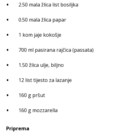
2.50 mala žlica list bosiljka
0.50 mala žlica papar
1 kom jaje kokošje
700 ml pasirana rajčica (passata)
1.50 žlica ulje, biljno
12 list tijesto za lazanje
160 g pršut
160 g mozzarella
Priprema