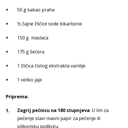
50 g kakao praha
½ čajne žličice sode bikarbone
150 g maslaca
175 g šećera
1 žličica čistog ekstrakta vanilije
1 veliko jaje
Priprema:
Zagrij pećnicu na 180 stupnjeva
. U lim za
pečenje stavi masni papir za pečenje ili
silikonsku podlogu.