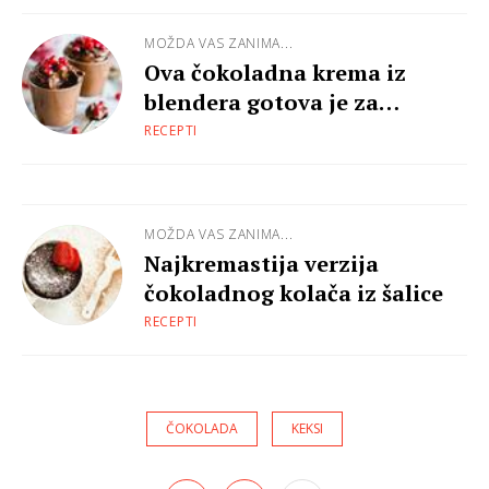
MOŽDA VAS ZANIMA...
Ova čokoladna krema iz
blendera gotova je za
minutu!
RECEPTI
MOŽDA VAS ZANIMA...
Najkremastija verzija
čokoladnog kolača iz šalice
RECEPTI
ČOKOLADA
KEKSI