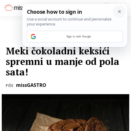
Sign in with Google
05. OŽUJKA 2020.
Meki čokoladni keksići
spremni u manje od pola
sata!
missGASTRO
PIŠE