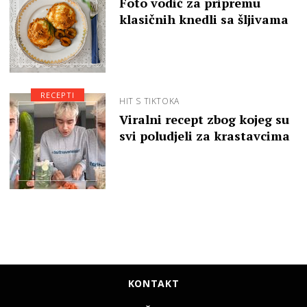
Foto vodič za pripremu
klasičnih knedli sa šljivama
RECEPTI
HIT S TIKTOKA
Viralni recept zbog kojeg su
svi poludjeli za krastavcima
KONTAKT