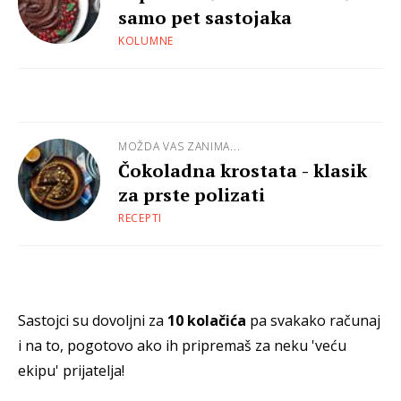
samo pet sastojaka
KOLUMNE
MOŽDA VAS ZANIMA...
Čokoladna krostata - klasik
za prste polizati
RECEPTI
Sastojci su dovoljni za
10 kolačića
pa svakako računaj
i na to, pogotovo ako ih pripremaš za neku 'veću
ekipu' prijatelja!