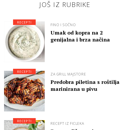
JOŠ IZ RUBRIKE
RECEPTI
FINO I SOČNO
Umak od kopra na 2
genijalna i brza načina
RECEPTI
ZA GRILL MAJSTORE
Predobra piletina s roštilja
marinirana u pivu
RECEPTI
RECEPT IZ FICLEKA