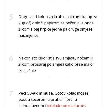
Duguljasti kalup za kruh (ili okrugli kalup za
kuglof) obloži papirom za pečenje, a onda
žlicom sipaj hrpice jedne pa druge smjese
naizmjence.
Nakon što iskoristiš svu smjesu, nožem ili
žlicom prošaraj po smjesi kako bi se malo
izmiješale.
Peci 50-ak minuta.
Gotov kolač možeš
posuti šećerom u prahu ili preliti
jednostavnom
čokoladnom glazurom
.