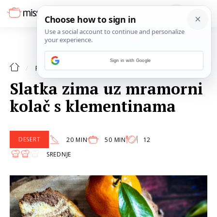
Sign in with Google
DESERT
RECEPTI
Slatka zima uz mramorni
kolač s klementinama
DESERT
20 MIN
50 MIN
12
SREDNJE