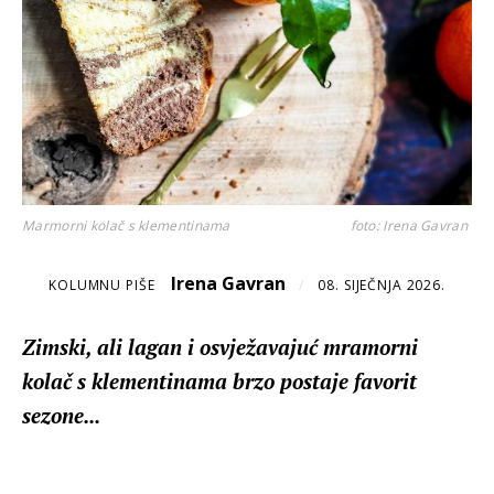
Marmorni kolač s klementinama
foto: Irena Gavran
Irena Gavran
KOLUMNU PIŠE
/
08. SIJEČNJA 2026.
Zimski, ali lagan i osvježavajuć mramorni
kolač s klementinama brzo postaje favorit
sezone...