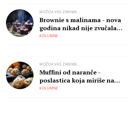
MOŽDA VAS ZANIMA...
Brownie s malinama - nova
godina nikad nije zvučala
slađe
KOLUMNE
MOŽDA VAS ZANIMA...
Muffini od naranče -
poslastica koja miriše na
zimske radosti
KOLUMNE