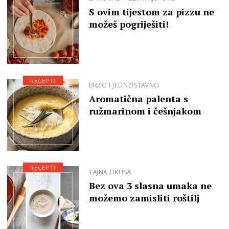
S ovim tijestom za pizzu ne
možeš pogriješiti!
RECEPTI
BRZO I JEDNOSTAVNO
Aromatična palenta s
ružmarinom i češnjakom
RECEPTI
TAJNA OKUSA
Bez ova 3 slasna umaka ne
možemo zamisliti roštilj