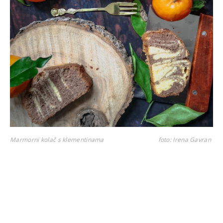
Marmorni kolač s klementinama
foto: Irena Gavran