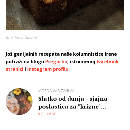
foto: Irena Gavran
Još genijalnih recepata naše kolumnistice Irene
potraži na blogu
Pregacha
, istoimenoj
Facebook
stranici
i
Instagram profilu.
MOŽDA VAS ZANIMA...
Slatko od dunja - sjajna
poslastica za "krizne"
situacije
KOLUMNE