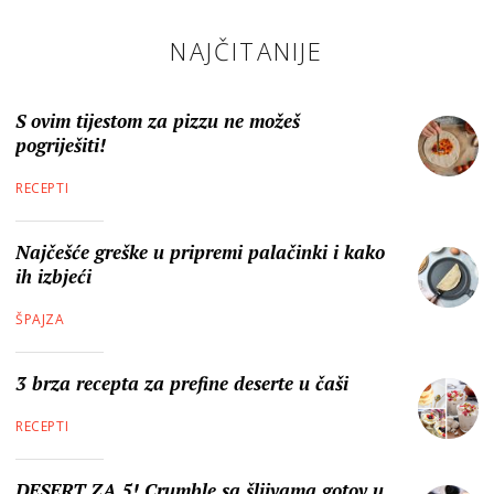
NAJČITANIJE
S ovim tijestom za pizzu ne možeš
pogriješiti!
RECEPTI
Najčešće greške u pripremi palačinki i kako
ih izbjeći
ŠPAJZA
3 brza recepta za prefine deserte u čaši
RECEPTI
DESERT ZA 5! Crumble sa šljivama gotov u