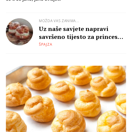
MOŽDA VAS ZANIMA...
Uz naše savjete napravi
savršeno tijesto za princes
krafne
ŠPAJZA