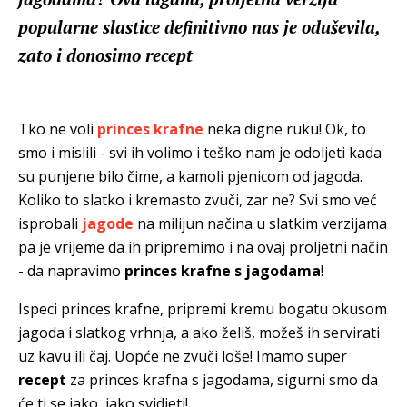
popularne slastice definitivno nas je oduševila,
zato i donosimo recept
Tko ne voli
princes krafne
neka digne ruku! Ok, to
smo i mislili - svi ih volimo i teško nam je odoljeti kada
su punjene bilo čime, a kamoli pjenicom od jagoda.
Koliko to slatko i kremasto zvuči, zar ne? Svi smo već
isprobali
jagode
na milijun načina u slatkim verzijama
pa je vrijeme da ih pripremimo i na ovaj proljetni način
- da napravimo
princes krafne s jagodama
!
Ispeci princes krafne, pripremi kremu
bogatu okusom
jagoda i slatkog vrhnja, a ako želiš, možeš ih servirati
uz kavu ili čaj. Uopće ne zvuči loše! Imamo super
recept
za princes krafna s jagodama, sigurni smo da
će ti se jako, jako svidjeti!