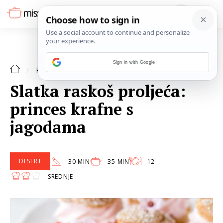
Sign in with Google
DESERT
RECEPTI
Slatka raskoš proljeća:
princes krafne s
jagodama
DESERT
30 MIN
35 MIN
12
SREDNJE