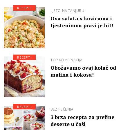
RECEPTI
LJETO NA TANJURU
Ova salata s kozicama i
tjesteninom pravi je hit!
RECEPTI
TOP KOMBINACIJA
Obožavamo ovaj kolač od
malina i kokosa!
RECEPTI
BEZ PEČENJA
3 brza recepta za prefine
deserte u čaši