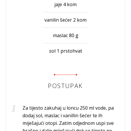
jaje 4 kom
vanilin šećer 2 kom
maslac 80 g
sol 1 prstohvat
POSTUPAK
Za tijesto zakuhaj u loncu 250 ml vode, pa
dodaj sol, maslac i vanillin šećer te ih
miješajući otopi. Zatim odjednom uspi sve
brašno i dalje miješajući dok se tijesto ne