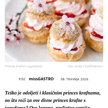
Princes krafne s jagodama
foto: Anita Chu/Pinterest
missGASTRO
PIŠE
/
08. TRAVNJA 2026.
Teško je odoljeti i klasičnim princes krafnama,
no što reći za ove divne princes krafne s
jagodama? Ova lagana, proljetna verzija