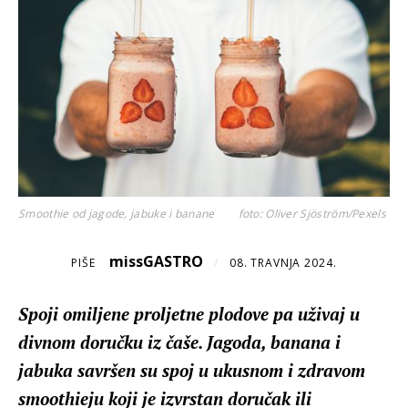
Smoothie od jagode, jabuke i banane
foto: Oliver Sjöström/Pexels
missGASTRO
PIŠE
/
08. TRAVNJA 2024.
Spoji omiljene proljetne plodove pa uživaj u
divnom doručku iz čaše. Jagoda, banana i
jabuka savršen su spoj u ukusnom i zdravom
smoothieju koji je izvrstan doručak ili