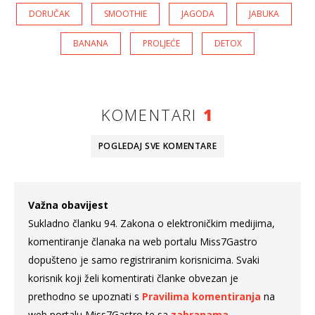
DORUČAK
SMOOTHIE
JAGODA
JABUKA
BANANA
PROLJEĆE
DETOX
KOMENTARI
1
POGLEDAJ SVE
KOMENTARE
Važna obavijest
Sukladno članku 94. Zakona o elektroničkim medijima,
komentiranje članaka na web portalu Miss7Gastro
dopušteno je samo registriranim korisnicima. Svaki
korisnik koji želi komentirati članke obvezan je
prethodno se upoznati s
Pravilima komentiranja
na
web portalu Miss7Gastro te sa
zabranama