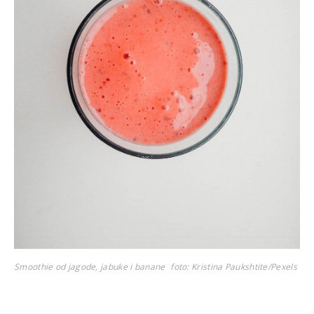
Smoothie od jagode, jabuke i banane
foto: Kristina Paukshtite/Pexels