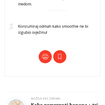
medom.
Konzumiraj odmah kako smoothie ne bi
izgubio svježinu!
MOŽDA VAS ZANIMA...
Kako zamrznuti banane + tri