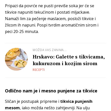
Pripazi da povrće ne pusti previše soka jer će se
tikvice napuniti tekućinom i postati mljackave.
Namaži lim za pečenje maslacem, posloži tikvice i
žlicom ih napuni. Pospi tvrdim aromatičnim sirom i
peci 20-25 minuta.
MOŽDA VAS ZANIMA...
Hrskavo: Galette s tikvicama,
kukuruzom i kozjim sirom
RECEPTI
Odlično nam je i mesno punjene za tikvice
Sličan je postupak pripreme i
tikvica punjenih
mesom
, iako možda nešto zahtjevniji. Na ulju