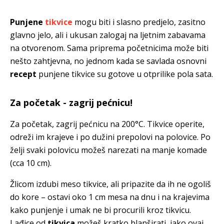
Punjene
tikvice
mogu biti i slasno predjelo, zasitno
glavno jelo, ali i ukusan zalogaj na ljetnim zabavama
na otvorenom. Sama priprema početnicima može biti
nešto zahtjevna, no jednom kada se savlada osnovni
recept
punjene tikvice su gotove u otprilike pola sata.
Za početak - zagrij pećnicu!
Za početak, zagrij pećnicu na 200°C. Tikvice operite,
odreži im krajeve i po dužini prepolovi na polovice. Po
želji svaki polovicu možeš narezati na manje komade
(cca 10 cm).
Žlicom izdubi meso tikvice, ali pripazite da ih ne ogoliš
do kore – ostavi oko 1 cm mesa na dnu i na krajevima
kako punjenje i umak ne bi procurili kroz tikvicu.
Lađice od
tikvica
možeš kratko blanširati, iako ovaj