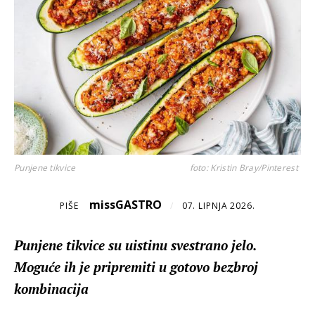
Punjene tikvice
foto: Kristin Bray/Pinterest
missGASTRO
PIŠE
/
07. LIPNJA 2026.
Punjene tikvice su uistinu svestrano jelo.
Moguće ih je pripremiti u gotovo bezbroj
kombinacija