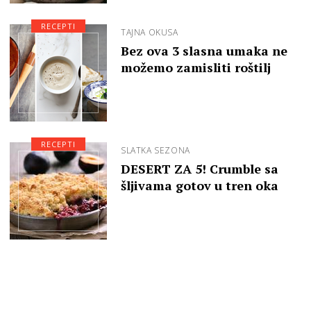
RECEPTI
TAJNA OKUSA
Bez ova 3 slasna umaka ne
možemo zamisliti roštilj
RECEPTI
SLATKA SEZONA
DESERT ZA 5! Crumble sa
šljivama gotov u tren oka