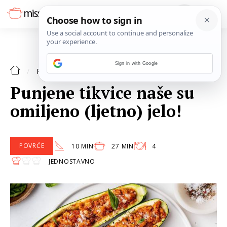
Sign in with Google
POVRĆE
RECEPTI
Punjene tikvice naše su
omiljeno (ljetno) jelo!
POVRĆE
10 MIN
27 MIN
4
JEDNOSTAVNO