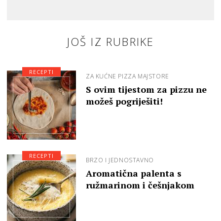
JOŠ IZ RUBRIKE
RECEPTI
ZA KUĆNE PIZZA MAJSTORE
S ovim tijestom za pizzu ne
možeš pogriješiti!
RECEPTI
BRZO I JEDNOSTAVNO
Aromatična palenta s
ružmarinom i češnjakom