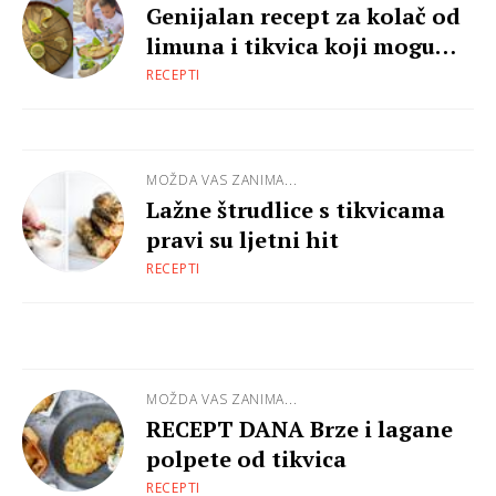
Genijalan recept za kolač od
limuna i tikvica koji mogu
ispeći i najmlađi
RECEPTI
MOŽDA VAS ZANIMA...
Lažne štrudlice s tikvicama
pravi su ljetni hit
RECEPTI
MOŽDA VAS ZANIMA...
RECEPT DANA Brze i lagane
polpete od tikvica
RECEPTI