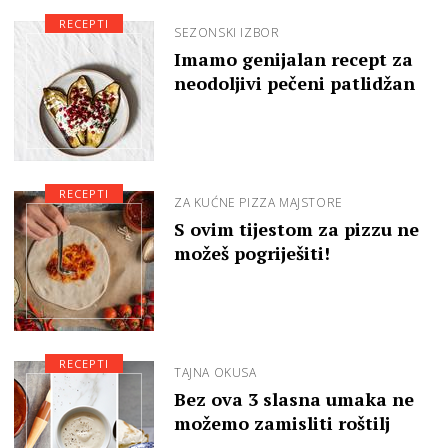
RECEPTI
SEZONSKI IZBOR
Imamo genijalan recept za
neodoljivi pečeni patlidžan
RECEPTI
ZA KUĆNE PIZZA MAJSTORE
S ovim tijestom za pizzu ne
možeš pogriješiti!
RECEPTI
TAJNA OKUSA
Bez ova 3 slasna umaka ne
možemo zamisliti roštilj