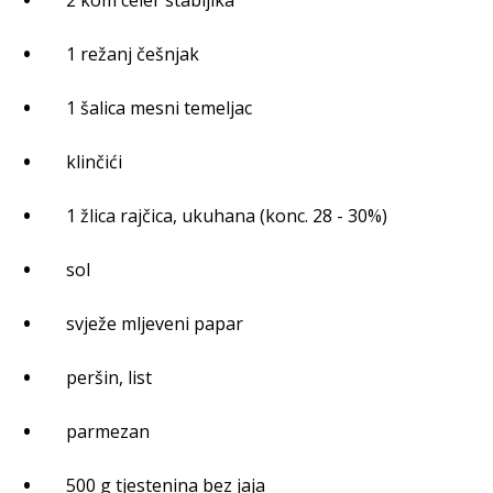
2 kom celer stabljika
1 režanj češnjak
1 šalica mesni temeljac
klinčići
1 žlica rajčica, ukuhana (konc. 28 - 30%)
sol
svježe mljeveni papar
peršin, list
parmezan
500 g tjestenina bez jaja