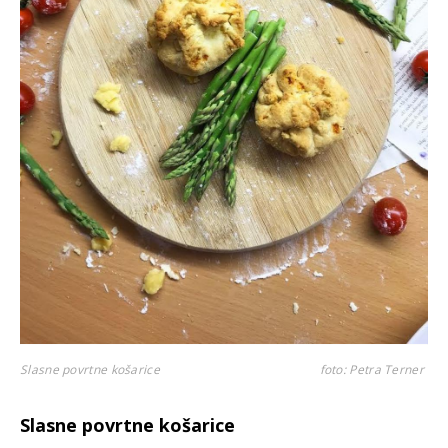
Slasne povrtne košarice
foto: Petra Terner
Slasne povrtne košarice