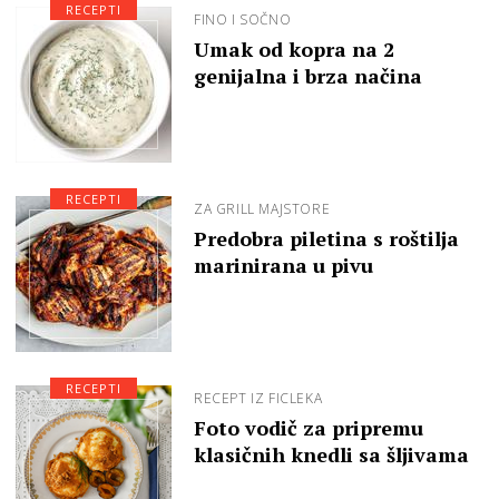
RECEPTI
FINO I SOČNO
Umak od kopra na 2
genijalna i brza načina
RECEPTI
ZA GRILL MAJSTORE
Predobra piletina s roštilja
marinirana u pivu
RECEPTI
RECEPT IZ FICLEKA
Foto vodič za pripremu
klasičnih knedli sa šljivama