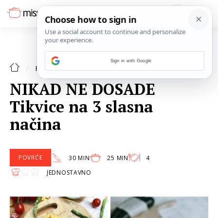
Sign in with Google
POVRĆE
RECEPTI
NIKAD NE DOSADE
Tikvice na 3 slasna
načina
POVRĆE
30 MIN
25 MIN
4
JEDNOSTAVNO