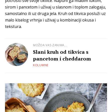
potrošiti sve svoje tikvice. Napuni ga mladim lukom,
sirom i pancetom i uživaj u slasnom i toplom zalogaju,
samostalno ili uz druga jela. Kruh od tikvica posluži uz
malo kiselog vrhnja i uživaj u kombinaciji okusa i
tekstura.
MOŽDA VAS ZANIMA...
Slani kruh od tikvica s
pancetom i cheddarom
KOLUMNE