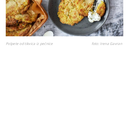
Polpete od tikvica iz pećnice
foto: Irena Gavran