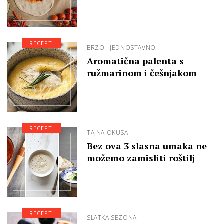
RECEPTI
BRZO I JEDNOSTAVNO
Aromatična palenta s
ružmarinom i češnjakom
RECEPTI
TAJNA OKUSA
Bez ova 3 slasna umaka ne
možemo zamisliti roštilj
RECEPTI
SLATKA SEZONA