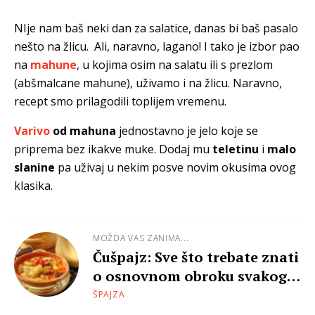
NIje nam baš neki dan za salatice, danas bi baš pasalo
nešto na žlicu. Ali, naravno, lagano! I tako je izbor pao
na
mahune
, u kojima osim na salatu ili s prezlom
(abšmalcane mahune), uživamo i na žlicu. Naravno,
recept smo prilagodili toplijem vremenu.
Varivo
od mahuna
jednostavno je jelo koje se
priprema bez ikakve muke. Dodaj mu
teletinu
i
malo
slanine
pa uživaj u nekim posve novim okusima ovog
klasika.
MOŽDA VAS ZANIMA...
Čušpajz: Sve što trebate znati
o osnovnom obroku svakog
kućanstva!
ŠPAJZA