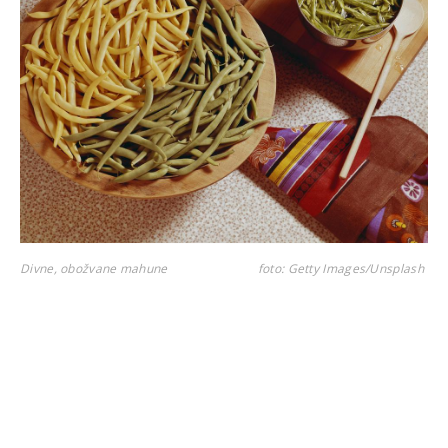
Divne, obožvane mahune
foto: Getty Images/Unsplash