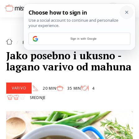
Sign in with Google
RECEPTI
Jako posebno i ukusno -
lagano varivo od mahuna
VARIVO
20 MIN
35 MIN
4
SREDNJE