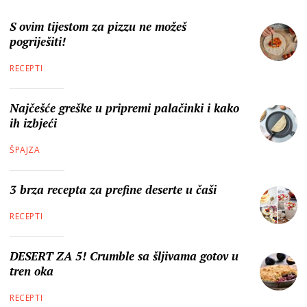
S ovim tijestom za pizzu ne možeš
pogriješiti!
RECEPTI
Najčešće greške u pripremi palačinki i kako
ih izbjeći
ŠPAJZA
3 brza recepta za prefine deserte u čaši
RECEPTI
DESERT ZA 5! Crumble sa šljivama gotov u
tren oka
RECEPTI