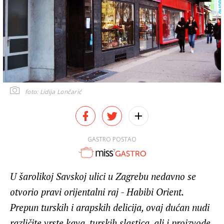
foto: Lidija Lončarić
GASTRO POSTAO
U šarolikoj Savskoj ulici u Zagrebu nedavno se
otvorio pravi orijentalni raj - Habibi Orient.
Prepun turskih i arapskih delicija, ovaj dućan nudi
različite vrste kava, turskih slastica, ali i proizvode