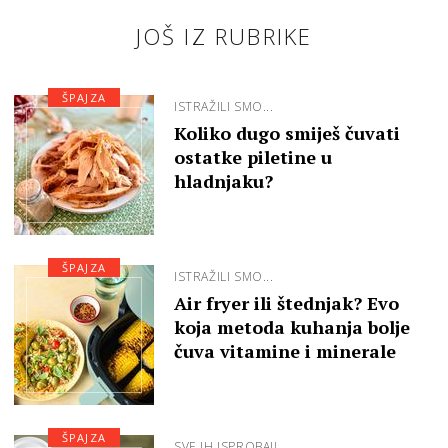
JOŠ IZ RUBRIKE
ŠPAJZA
ISTRAŽILI SMO...
Koliko dugo smiješ čuvati
ostatke piletine u
hladnjaku?
ŠPAJZA
ISTRAŽILI SMO...
Air fryer ili štednjak? Evo
koja metoda kuhanja bolje
čuva vitamine i minerale
ŠPAJZA
SVE IH ISPROBAJ!