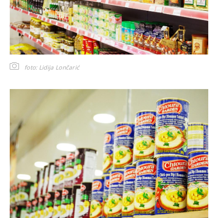
foto: Lidija Lončarić