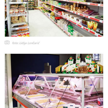
foto: Lidija Lončarić