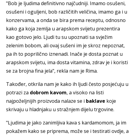
"Bob je ljudima definitivno najčudniji. Imamo osušeni,
osušeni i oguljeni, bob različitih veličina, imamo ga i u
konzervama, a onda se bira prema receptu, odnosno
kako ga koja zemlja u arapskom svijetu prezentira
kao gotovo jelo. Ljudi tu su upoznati sa svježim
zelenim bobom, ali ovaj sušeni im je skroz nepoznat,
pa ih to poprilično iznenadi. Inače je dosta poznat u
arapskom svijetu, ima dosta vitamina, zdrav je i koristi
se za brojna fina jela", rekla nam je Rima.
Također, otkrila nam je kako ih ljudi često posjećuju u
potrazi za
dobrom kavom
, a visoko na listi
najpoželjnijih proizvoda nalaze se i
baklave
koje
skrivaju u hladnjaku u stražnjem dijelu trgovine.
"Ljudima je jako zanimljiva kava s kardamomom, ja im
pokažem kako se priprema, može se i testirati ovdje, a