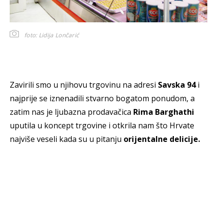
foto: Lidija Lončarić
Zavirili smo u njihovu trgovinu na adresi
Savska 94
i
najprije se iznenadili stvarno bogatom ponudom, a
zatim nas je ljubazna prodavačica
Rima Barghathi
uputila u koncept trgovine i otkrila nam što Hrvate
najviše veseli kada su u pitanju
orijentalne delicije.