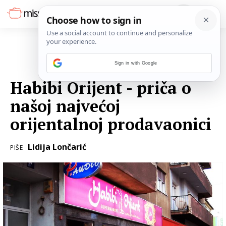
Sign in with Google
04. VELJAČE 2018.
Habibi Orijent - priča o
našoj najvećoj
orijentalnoj prodavaonici
Lidija Lončarić
PIŠE