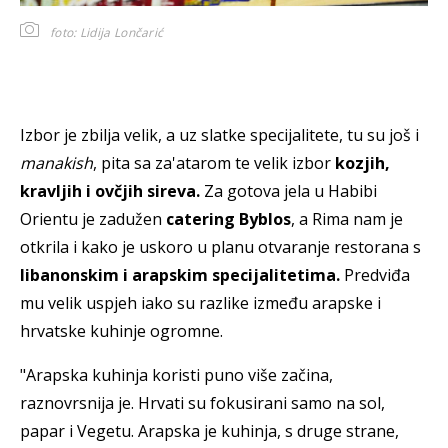
foto: Lidija Lončarić
Izbor je zbilja velik, a uz slatke specijalitete, tu su još i
manakish
, pita sa za'atarom te velik izbor
kozjih,
kravljih i ovčjih sireva.
Za gotova jela u Habibi
Orientu je zadužen
catering Byblos
, a Rima nam je
otkrila i kako je uskoro u planu otvaranje restorana s
libanonskim i arapskim specijalitetima.
Predviđa
mu velik uspjeh iako su razlike između arapske i
hrvatske kuhinje ogromne.
"Arapska kuhinja koristi puno više začina,
raznovrsnija je. Hrvati su fokusirani samo na sol,
papar i Vegetu. Arapska je kuhinja, s druge strane,