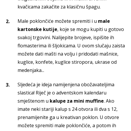
kvačicama zakačite za klasičnu špagu.
Male poklončiće možete spremiti i u
male
kartonske kutije
, koje se mogu kupiti u gotovo
svakoj trgovini. Nalijepite brojeve, ispišite ih
flomasterima ili šljokicama. U ovom slučaju zaista
možete dati mašti na volju i pridodati mašnice,
kuglice, konfete, kuglice stiropora, ukrase od
medenjaka...
Sljedeća je ideja namijenjena obožavateljima
slastica! Riječ je o adventskom kalendaru
smještenom u
kalupe za mini muffine
. Ako
imate neki stariji kalup s 24 otvora ili dva s 12,
prenamijenite ga u kreativan poklon. U otvore
možete spremiti male poklončiće, a potom ih