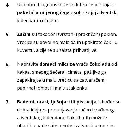
Uz dobre blagdanske želje dobro će pristajati i
paketić omiljenog čaja
osobe kojoj adventski
kalendar uručujete.
Začini
su također izvrstan (i praktičan) poklon.
Vrećice su dovoljno male da ih upakirate čak i u
kuvertu, a cijene su zaista prihvatljive.
Napravite
domaći miks za vruću čokoladu
od
kakaa, smeđeg šećera i cimeta, pažljivo ga
zapakirajte u malu vrećicu sa zatvaračem,
papirnati omot ili malu staklenku.
Bademi, orasi, lješnjaci ili pistacija
također su
dobra ideja za popunjavanje ručno izrađenog
adventskog kalendara. Također ih možete
ubaciti u papirnate omote i zatvoriti ukrasnim