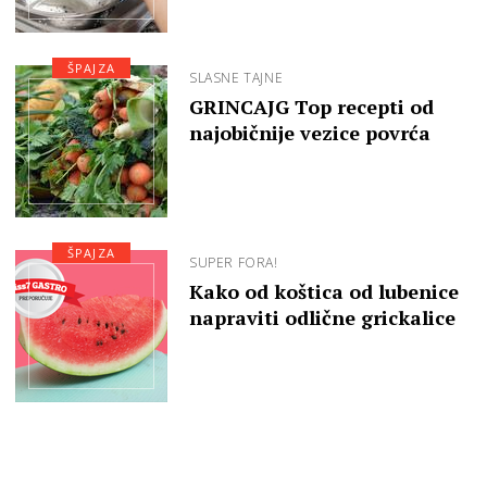
ŠPAJZA
SLASNE TAJNE
GRINCAJG Top recepti od
najobičnije vezice povrća
ŠPAJZA
SUPER FORA!
Kako od koštica od lubenice
napraviti odlične grickalice