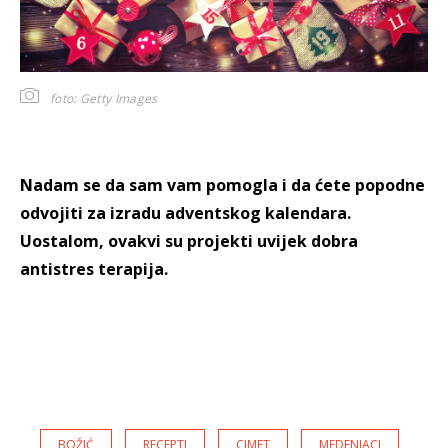
foto: Getty Images
Nadam se da sam vam pomogla i da ćete popodne
odvojiti za izradu adventskog kalendara.
Uostalom, ovakvi su projekti uvijek dobra
antistres terapija.
BOŽIĆ
RECEPTI
CIMET
MEDENJACI