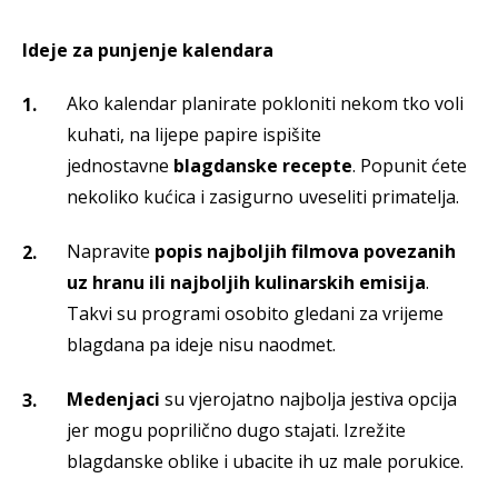
Ideje za punjenje kalendara
Ako kalendar planirate pokloniti nekom tko voli
kuhati, na lijepe papire ispišite
jednostavne
blagdanske recepte
. Popunit ćete
nekoliko kućica i zasigurno uveseliti primatelja.
Napravite
popis najboljih filmova povezanih
uz hranu ili najboljih kulinarskih emisija
.
Takvi su programi osobito gledani za vrijeme
blagdana pa ideje nisu naodmet.
Medenjaci
su vjerojatno najbolja jestiva opcija
jer mogu poprilično dugo stajati. Izrežite
blagdanske oblike i ubacite ih uz male porukice.