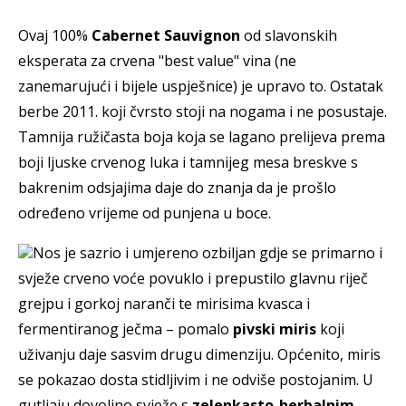
Ovaj 100%
Cabernet Sauvignon
od slavonskih
eksperata za crvena "best value" vina (ne
zanemarujući i bijele uspješnice) je upravo to. Ostatak
berbe 2011. koji čvrsto stoji na nogama i ne posustaje.
Tamnija ružičasta boja koja se lagano prelijeva prema
boji ljuske crvenog luka i tamnijeg mesa breskve s
bakrenim odsjajima daje do znanja da je prošlo
određeno vrijeme od punjena u boce.
Nos je sazrio i umjereno ozbiljan gdje se primarno i
svježe crveno voće povuklo i prepustilo glavnu riječ
grejpu i gorkoj naranči te mirisima kvasca i
fermentiranog ječma – pomalo
pivski miris
koji
uživanju daje sasvim drugu dimenziju. Općenito, miris
se pokazao dosta stidljivim i ne odviše postojanim. U
gutljaju dovoljno svježe s
zelenkasto-herbalnim