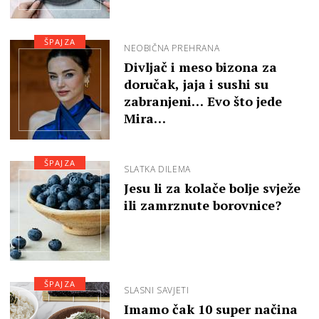
ŠPAJZA
NEOBIČNA PREHRANA
Divljač i meso bizona za
doručak, jaja i sushi su
zabranjeni… Evo što jede
Mira…
ŠPAJZA
SLATKA DILEMA
Jesu li za kolače bolje svježe
ili zamrznute borovnice?
ŠPAJZA
SLASNI SAVJETI
Imamo čak 10 super načina