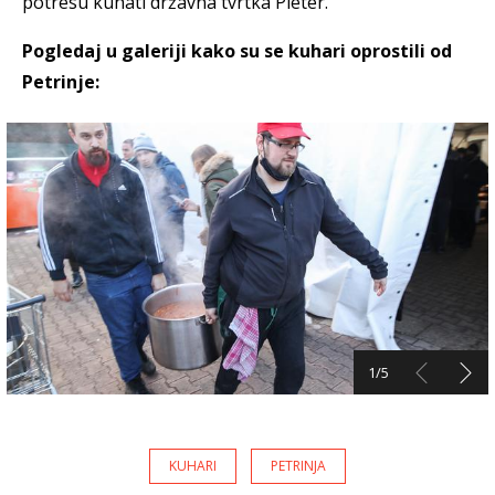
potresu kuhati državna tvrtka Pleter.
Pogledaj u galeriji kako su se kuhari oprostili od
Petrinje:
1/5
KUHARI
PETRINJA