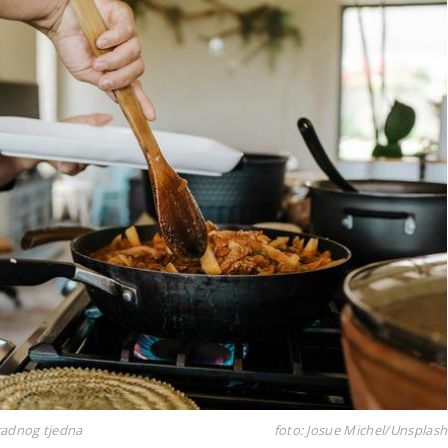
 radnog tjedna
foto: Josue Michel/Unsplash