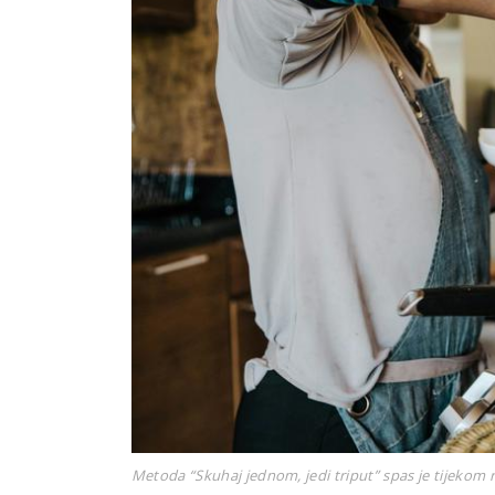
Metoda “Skuhaj jednom, jedi triput” spas je tijekom