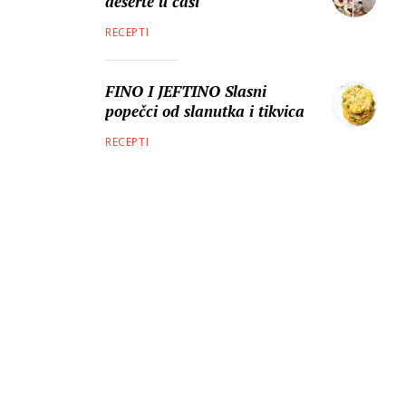
deserte u čaši
RECEPTI
FINO I JEFTINO Slasni
popečci od slanutka i tikvica
RECEPTI