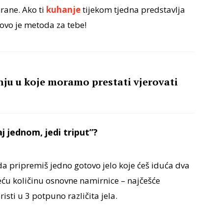
hrane. Ako ti
kuhanje
tijekom tjedna predstavlja
 ovo je metoda za tebe!
ju u koje moramo prestati vjerovati
 jednom, jedi triput”?
da pripremiš jedno gotovo jelo koje ćeš iduća dva
veću količinu osnovne namirnice – najčešće
isti u 3 potpuno različita jela.