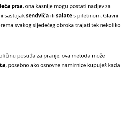
ileća prsa
, ona kasnije mogu postati nadjev za
vni sastojak
sendviča
ili
salate
s piletinom. Glavni
prema svakog sljedećeg obroka trajati tek nekoliko
količinu posuđa za pranje, ova metoda može
ta
, posebno ako osnovne namirnice kupuješ kada