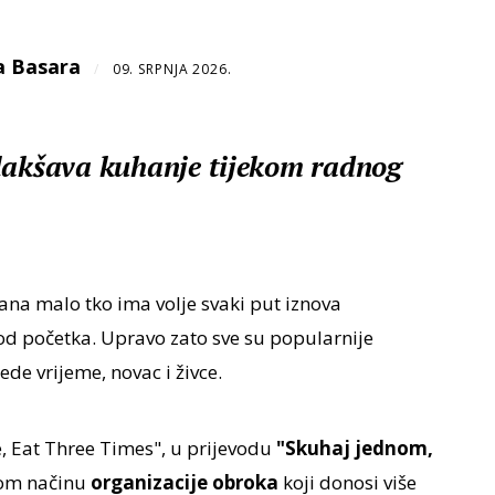
a Basara
/
09. SRPNJA 2026.
olakšava kuhanje tijekom radnog
a malo tko ima volje svaki put iznova
od početka. Upravo zato sve su popularnije
ede vrijeme, novac i živce.
, Eat Three Times", u prijevodu
"Skuhaj jednom,
vnom načinu
organizacije obroka
koji donosi više