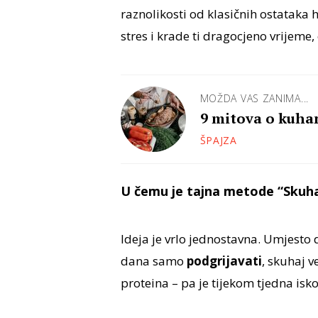
raznolikosti od klasičnih ostataka 
stres i krade ti dragocjeno vrijeme,
MOŽDA VAS ZANIMA...
9 mitova o kuhan
ŠPAJZA
U čemu je tajna metode “Skuhaj
Ideja je vrlo jednostavna. Umjesto 
dana samo
podgrijavati
, skuhaj 
proteina – pa je tijekom tjedna iskor