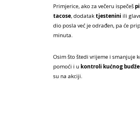
Primjerice, ako za večeru ispečeš
p
tacose
, dodatak
tjestenini
ili gla
dio posla već je odrađen, pa će pri
minuta.
Osim što štedi vrijeme i smanjuje 
pomoći i u
kontroli kućnog budže
su na akciji.