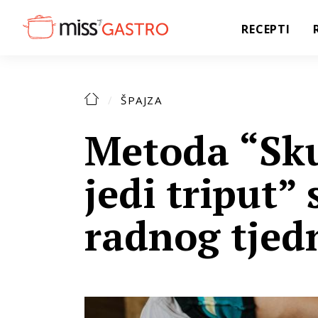
RECEPTI
ŠPAJZA
Metoda “Sk
jedi triput”
radnog tjed