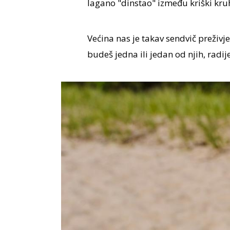
lagano "dinstao" između kriški k
Većina nas je takav sendvič preživjel
budeš jedna ili jedan od njih, radi