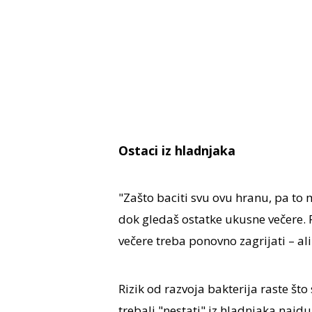
Ostaci iz hladnjaka
"Zašto baciti svu ovu hranu, pa to
dok gledaš ostatke ukusne večere. P
večere treba ponovno zagrijati – ali
Rizik od razvoja bakterija raste što
trebali "nestati" iz hladnjaka najd