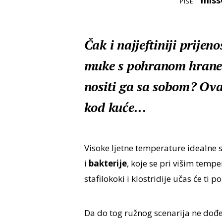
mis
PIŠE
Čak i najjeftiniji prijen
muke s pohranom hrane z
nositi ga sa sobom? Ova 
kod kuće...
Visoke ljetne temperature idealne 
i
bakterije
, koje se pri višim tem
stafilokoki i klostridije učas će ti po
Da do tog ružnog scenarija ne dođe