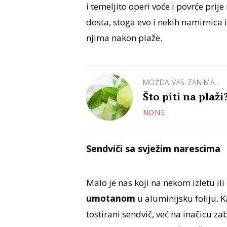
i temeljito operi voće i povrće prij
dosta, stoga evo i nekih namirnica i 
njima nakon plaže.
MOŽDA VAS ZANIMA...
Što piti na plaži
NONE
Sendviči sa svježim narescima
Malo je nas koji na nekom izletu ili
umotanom
u aluminijsku foliju. 
tostirani sendvič, već na inačicu z