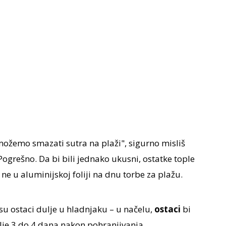
 možemo smazati sutra na plaži", sigurno misliš
ogrešno. Da bi bili jednako ukusni, ostatke tople
 ne u aluminijskoj foliji na dnu torbe za plažu.
 su ostaci dulje u hladnjaku – u načelu,
ostaci
bi
ulje 3 do 4 dana nakon pohranjivanja.