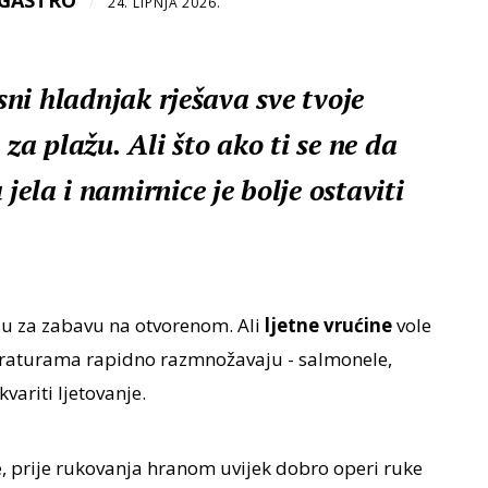
sGASTRO
/
24. LIPNJA 2026.
osni hladnjak rješava sve tvoje
a plažu. Ali što ako ti se ne da
jela i namirnice je bolje ostaviti
su za zabavu na otvorenom. Ali
ljetne vrućine
vole
peraturama rapidno razmnožavaju - salmonele,
kvariti ljetovanje.
, prije rukovanja hranom uvijek dobro operi ruke