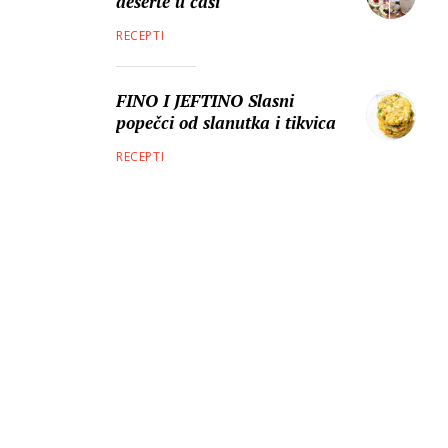
deserte u čaši
RECEPTI
FINO I JEFTINO Slasni
popečci od slanutka i tikvica
RECEPTI