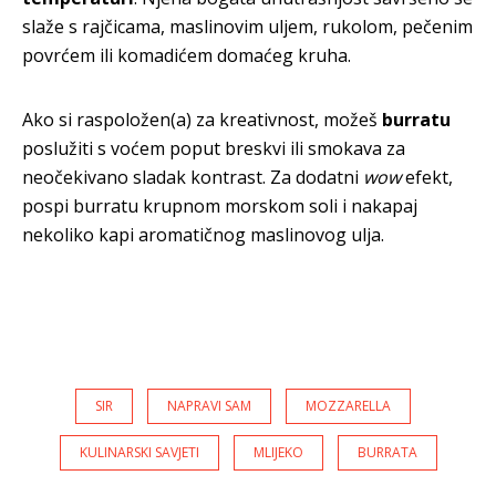
slaže s rajčicama, maslinovim uljem, rukolom, pečenim
povrćem ili komadićem domaćeg kruha.
Ako si raspoložen(a) za kreativnost, možeš
burratu
poslužiti s voćem poput breskvi ili smokava za
neočekivano sladak kontrast. Za dodatni
wow
efekt,
pospi burratu krupnom morskom soli i nakapaj
nekoliko kapi aromatičnog maslinovog ulja.
SIR
NAPRAVI SAM
MOZZARELLA
KULINARSKI SAVJETI
MLIJEKO
BURRATA