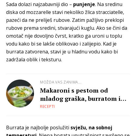
Sada dolazi najzabavniji dio –
punjenje
. Na sredinu
diska od mozzarelle stavi nekoliko žlica stracciatelle,
pazeći da ne preliješ rubove. Zatim pažljivo preklopi
rubove prema sredini, stvarajući kuglu. Ako se čini da
omotač nije dovoljno čvrst, kratko ga uroni u toplu
vodu kako bi se lakše oblikovao i zalijepio. Kad je
burrata zatvorena, stavi je u hladnu vodu kako bi
zadržala oblik i teksturu.
MOŽDA VAS ZANIMA...
Makaroni s pestom od
mladog graška, burratom i
hrskavcima
RECEPTI
Burrata je najbolje poslužiti
svježu, na sobnoj
temperaturi
. Njena bogata unutrašnjost savršeno se