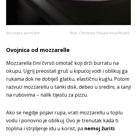
Burrata s povrćem
foto: Christina Polupanova/Pexels
Ovojnica od mozzarelle
Mozzarella čini čvrsti omotač koji drži burratu na
okupu. Ugrij preostali gruš u kipućoj vodi i oblikuj ga
rukama dok ne dobiješ glatku, elastičnu kuglu. Potom
razvuci mozzarellu u tanki disk, debeo u sredini, a tanji
na rubovima – nalik tijestu za pizzu.
Ako se negdje pojavi rupa, vrati mozzarellu u toplu
vodu i ponovno je oblikuj. Ovo je trenutak kada ti
toplina i strpljenje idu u korist, pa
nemoj žuriti
.