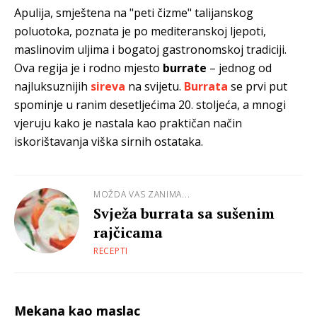
Apulija, smještena na "peti čizme" talijanskog
poluotoka, poznata je po mediteranskoj ljepoti,
maslinovim uljima i bogatoj gastronomskoj tradiciji.
Ova regija je i rodno mjesto
burrate
– jednog od
najluksuznijih
sireva
na svijetu.
Burrata
se prvi put
spominje u ranim desetljećima 20. stoljeća, a mnogi
vjeruju kako je nastala kao praktičan način
iskorištavanja viška sirnih ostataka.
MOŽDA VAS ZANIMA...
Svježa burrata sa sušenim
rajčicama
RECEPTI
Mekana kao maslac