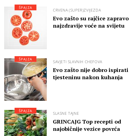
ŠPAJZA
CRVENA (SUPER)ZVIJEZDA
Evo zašto su rajčice zapravo
najzdravije voće na svijetu
ŠPAJZA
SAVJETI SLAVNIH CHEFOVA
Evo zašto nije dobro ispirati
tjesteninu nakon kuhanja
ŠPAJZA
SLASNE TAJNE
GRINCAJG Top recepti od
najobičnije vezice povrća