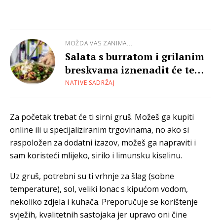
MOŽDA VAS ZANIMA...
Salata s burratom i grilanim
breskvama iznenadit će te
harmonijom okusa
NATIVE SADRŽAJ
Za početak trebat će ti sirni gruš. Možeš ga kupiti
online ili u specijaliziranim trgovinama, no ako si
raspoložen za dodatni izazov, možeš ga napraviti i
sam koristeći mlijeko, sirilo i limunsku kiselinu.
Uz gruš, potrebni su ti vrhnje za šlag (sobne
temperature), sol, veliki lonac s kipućom vodom,
nekoliko zdjela i kuhača. Preporučuje se korištenje
svježih, kvalitetnih sastojaka jer upravo oni čine