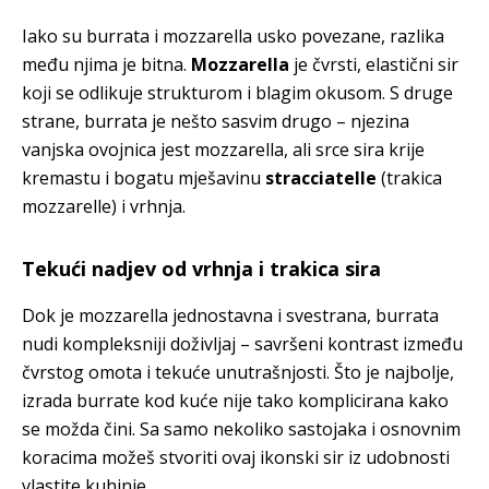
Iako su burrata i mozzarella usko povezane, razlika
među njima je bitna.
Mozzarella
je čvrsti, elastični sir
koji se odlikuje strukturom i blagim okusom. S druge
strane, burrata je nešto sasvim drugo – njezina
vanjska ovojnica jest mozzarella, ali srce sira krije
kremastu i bogatu mješavinu
stracciatelle
(trakica
mozzarelle) i vrhnja.
Tekući nadjev od vrhnja i trakica sira
Dok je mozzarella jednostavna i svestrana, burrata
nudi kompleksniji doživljaj – savršeni kontrast između
čvrstog omota i tekuće unutrašnjosti. Što je najbolje,
izrada burrate kod kuće nije tako komplicirana kako
se možda čini. Sa samo nekoliko sastojaka i osnovnim
koracima možeš stvoriti ovaj ikonski sir iz udobnosti
vlastite kuhinje.