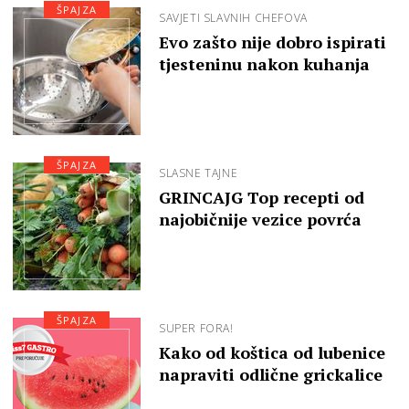
ŠPAJZA
SAVJETI SLAVNIH CHEFOVA
Evo zašto nije dobro ispirati
tjesteninu nakon kuhanja
ŠPAJZA
SLASNE TAJNE
GRINCAJG Top recepti od
najobičnije vezice povrća
ŠPAJZA
SUPER FORA!
Kako od koštica od lubenice
napraviti odlične grickalice