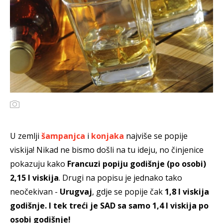
U zemlji
šampanjca
i
konjaka
najviše se popije
viskija! Nikad ne bismo došli na tu ideju, no činjenice
pokazuju kako
Francuzi popiju godišnje (po osobi)
2,15 l viskija
. Drugi na popisu je jednako tako
neočekivan -
Urugvaj
, gdje se popije čak
1,8 l viskija
godišnje. I tek treći je SAD sa samo 1,4 l viskija po
osobi godišnje!