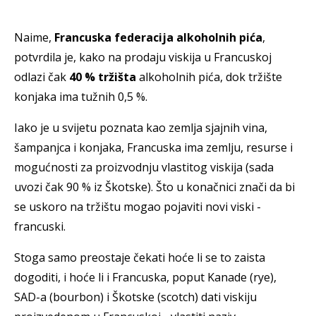
Naime,
Francuska federacija alkoholnih pića
,
potvrdila je, kako na prodaju viskija u Francuskoj
odlazi čak
40 % tržišta
alkoholnih pića, dok tržište
konjaka ima tužnih 0,5 %.
Iako je u svijetu poznata kao zemlja sjajnih vina,
šampanjca i konjaka, Francuska ima zemlju, resurse i
mogućnosti za proizvodnju vlastitog viskija (sada
uvozi čak 90 % iz Škotske). Što u konačnici znači da bi
se uskoro na tržištu mogao pojaviti novi viski -
francuski.
Stoga samo preostaje čekati hoće li se to zaista
dogoditi, i hoće li i Francuska, poput Kanade (rye),
SAD-a (bourbon) i Škotske (scotch) dati viskiju