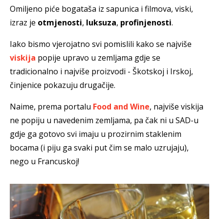
Omiljeno piće bogataša iz sapunica i filmova, viski,
izraz je
otmjenosti
,
luksuza
,
profinjenosti
.
Iako bismo vjerojatno svi pomislili kako se najviše
viskija
popije upravo u zemljama gdje se
tradicionalno i najviše proizvodi - Škotskoj i Irskoj,
činjenice pokazuju drugačije.
Naime, prema portalu
Food and Wine
, najviše viskija
ne popiju u navedenim zemljama, pa čak ni u SAD-u
gdje ga gotovo svi imaju u prozirnim staklenim
bocama (i piju ga svaki put čim se malo uzrujaju),
nego u Francuskoj!