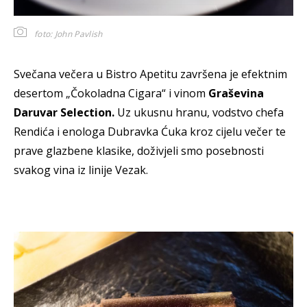
foto: John Pavlish
Svečana večera u Bistro Apetitu završena je efektnim
desertom „Čokoladna Cigara“ i vinom
Graševina
Daruvar Selection.
Uz ukusnu hranu, vodstvo chefa
Rendića i enologa Dubravka Ćuka kroz cijelu večer te
prave glazbene klasike, doživjeli smo posebnosti
svakog vina iz linije Vezak.