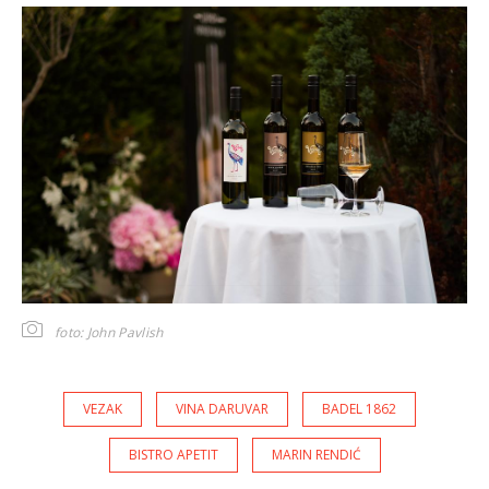
foto: John Pavlish
VEZAK
VINA DARUVAR
BADEL 1862
BISTRO APETIT
MARIN RENDIĆ