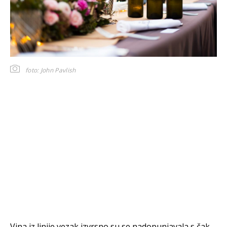
foto: John Pavlish
Vina iz linije vezak izvrsno su se nadopunjavala s čak