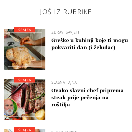
JOŠ IZ RUBRIKE
ŠPAJZA
ZDRAVI SAVJETI
Greške u kuhinji koje ti mogu
pokvariti dan (i želudac)
ŠPAJZA
SLASNA TAJNA
Ovako slavni chef priprema
steak prije pečenja na
roštilju
ŠPAJZA