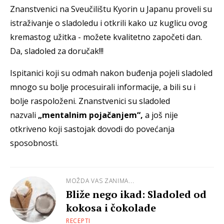
Znanstvenici na Sveučilištu Kyorin u Japanu proveli su
istraživanje o sladoledu i otkrili kako uz kuglicu ovog
kremastog užitka - možete kvalitetno započeti dan.
Da, sladoled za doručak!!!
Ispitanici koji su odmah nakon buđenja pojeli sladoled
mnogo su bolje procesuirali informacije, a bili su i
bolje raspoloženi. Znanstvenici su sladoled
nazvali
„mentalnim pojačanjem“,
a još nije
otkriveno koji sastojak dovodi do povećanja
sposobnosti.
MOŽDA VAS ZANIMA...
Bliže nego ikad: Sladoled od
kokosa i čokolade
RECEPTI