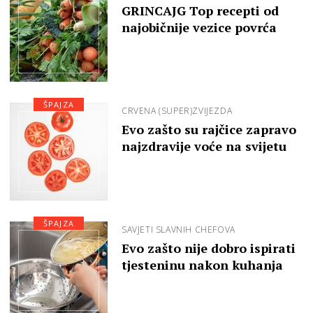
GRINCAJG Top recepti od
najobičnije vezice povrća
ŠPAJZA
CRVENA (SUPER)ZVIJEZDA
Evo zašto su rajčice zapravo
najzdravije voće na svijetu
ŠPAJZA
SAVJETI SLAVNIH CHEFOVA
Evo zašto nije dobro ispirati
tjesteninu nakon kuhanja