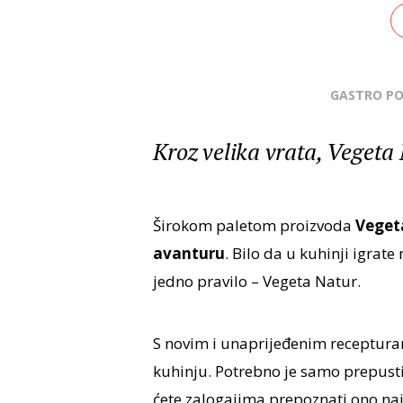
GASTRO P
Kroz velika vrata, Vegeta
Širokom paletom proizvoda
Vegeta
avanturu
. Bilo da u kuhinji igrate
jedno pravilo – Vegeta Natur.
S novim i unaprijeđenim receptura
kuhinju. Potrebno je samo prepustit
ćete zalogajima prepoznati ono naj