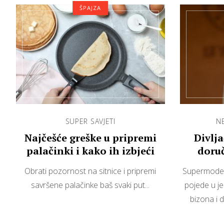
ŠPAJZA
SUPER SAVJETI
N
Najčešće greške u pripremi
Divlja
palačinki i kako ih izbjeći
doruč
zabran
Obrati pozornost na sitnice i pripremi
Supermodel 
savršene palačinke baš svaki put...
pojede u j
bizona i di