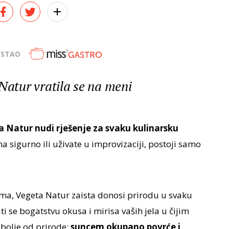
OSTAO
 Natur vratila se na meni
 Natur nudi rješenje za svaku kulinarsku
 na sigurno ili uživate u improvizaciji, postoji samo
ma, Vegeta Natur zaista donosi prirodu u svaku
i se bogatstvu okusa i mirisa vaših jela u čijim
bolje od prirode:
suncem okupano povrće i