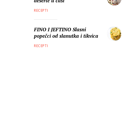
deserte u čaši
RECEPTI
FINO I JEFTINO Slasni
popečci od slanutka i tikvica
RECEPTI