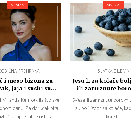
ŠPAJZA
ŠPAJZA
EOBIČNA PREHRANA
SLATKA DILEMA
č i meso bizona za
Jesu li za kolače bol
ak, jaja i sushi su
ili zamrznute bor
jeni… Evo što jede
Miranda Kerr otkrila što sve
Svježe ili zamrznute borovni
Mira…
ednom danu: Za doručak bira
su bolji izbor za kolače, kad
vljač, a jaja, kruh i sushi iz…
koristiti