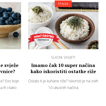
ŠPAJZA
SLASNI SAVJETI
je svježe
Imamo čak 10 super načina
ovnice?
kako iskoristiti ostatke riže
ce? Evo koje
Ostalo ti je kuhane riže? Iskoristi je na ovih
a ih i kako
10 ukusnih načina