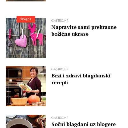
ŠPAJZA
GASTRO.HR
Napravite sami prekrasne
božićne ukrase
GASTRO.HR
Brzi i zdravi blagdanski
recepti
GASTRO.HR
Sočni blagdani uz blogere