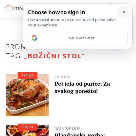
Sign in with Google
PRONAĐENO
14 REZULTATA
ZA
TAG
„
BOŽIĆNI STOL
”
ŠPAJZA
ZA BOŽIĆ
Pet jela od purice: Za
svakog ponešto!
ŠPAJZA
NAŠA TOP LISTA
Blagdanska gozba: