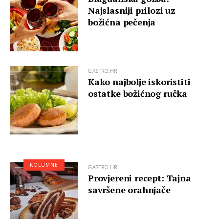
Najslasniji prilozi uz
božićna pečenja
GASTRO.HR
Kako najbolje iskoristiti
ostatke božićnog ručka
KOLUMNE
GASTRO.HR
Provjereni recept: Tajna
savršene orahnjače