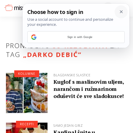
Sign in with Google
PRONAĐENO
33 REZULTATA
ZA
TAG
„
DARKO DEBIĆ
”
KOLUMNE
BLAGDANSKE SLASTICE
Kuglof s maslinovim uljem,
narančom i ružmarinom
oduševit će sve sladokusce!
RECEPTI
SAMO JEDAN GRIZ
Kardinal šnite u