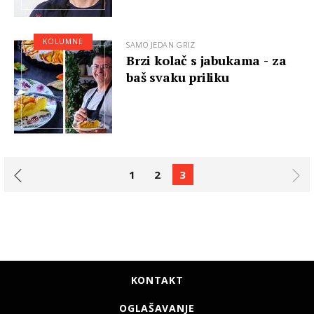
KOLUMNE
SAMO JEDAN GRIZ
Brzi kolač s jabukama - za
baš svaku priliku
1
2
3
KONTAKT
OGLAŠAVANJE