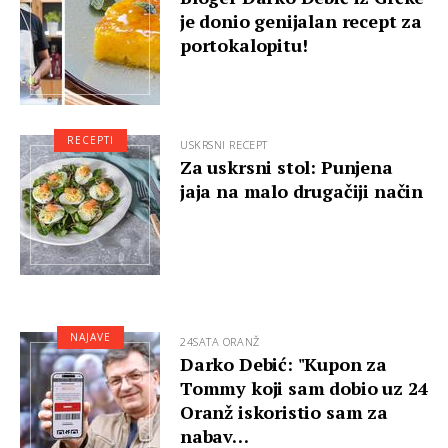
je donio genijalan recept za
portokalopitu!
RECEPTI
USKRSNI RECEPT
Za uskrsni stol: Punjena
jaja na malo drugačiji način
NAJAVE
24SATA ORANŽ
Darko Debić: "Kupon za
Tommy koji sam dobio uz 24
Oranž iskoristio sam za
nabav…