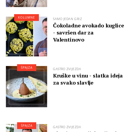
KOLUMNE
SAMO JEDAN GRIZ
Čokoladne avokado kuglice
- savršen dar za
Valentinovo
ŠPAJZA
GASTRO ZVIJEZDA
Kruške u vinu - slatka ideja
za svako slavlje
ŠPAJZA
GASTRO ZVIJEZDA