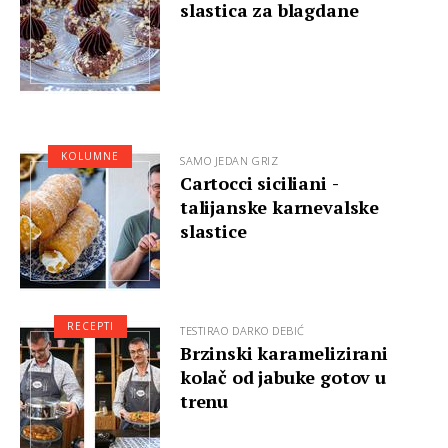
slastica za blagdane
KOLUMNE
SAMO JEDAN GRIZ
Cartocci siciliani -
talijanske karnevalske
slastice
RECEPTI
TESTIRAO DARKO DEBIĆ
Brzinski karamelizirani
kolač od jabuke gotov u
trenu