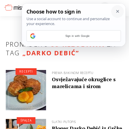
Sign in with Google
PRONAĐENO
33 REZULTATA
ZA
TAG
„
DARKO DEBIĆ
”
RECEPTI
PREMA BAKINOM RECEPTU
Osvježavajuće okruglice s
marelicama i sirom
ŠPAJZA
SLATKI PUTOPIS
Bloger Darko Debić iz Grčke