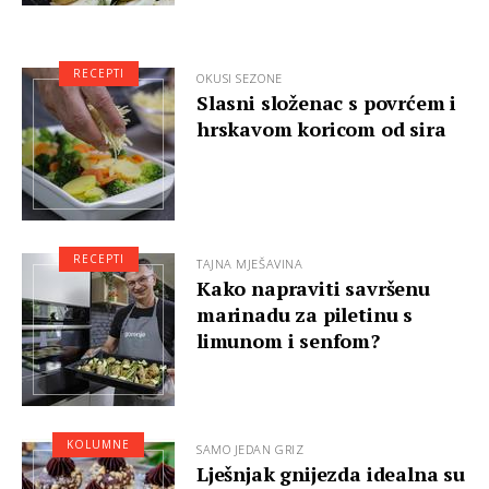
RECEPTI
OKUSI SEZONE
Slasni složenac s povrćem i
hrskavom koricom od sira
RECEPTI
TAJNA MJEŠAVINA
Kako napraviti savršenu
marinadu za piletinu s
limunom i senfom?
KOLUMNE
SAMO JEDAN GRIZ
Lješnjak gnijezda idealna su