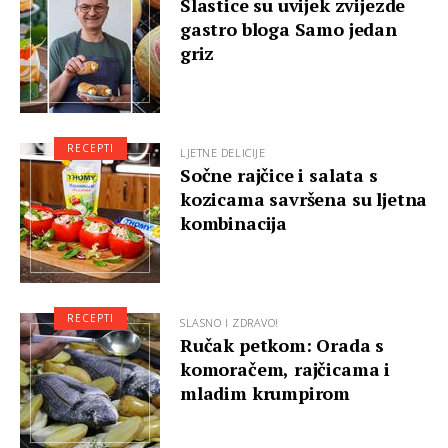
Slastice su uvijek zvijezde
gastro bloga Samo jedan
griz
RECEPTI
LJETNE DELICIJE
Sočne rajčice i salata s
kozicama savršena su ljetna
kombinacija
RECEPTI
SLASNO I ZDRAVO!
Ručak petkom: Orada s
komoračem, rajčicama i
mladim krumpirom