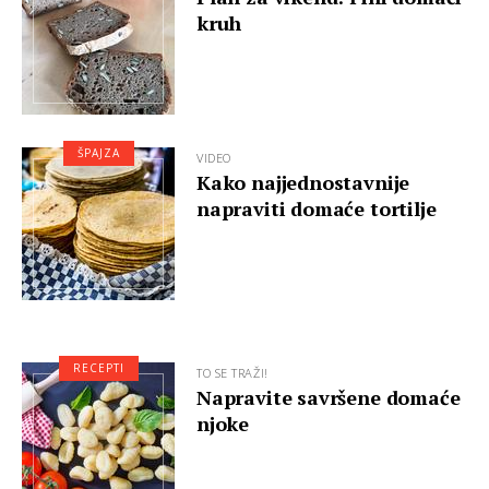
kruh
ŠPAJZA
VIDEO
Kako najjednostavnije
napraviti domaće tortilje
RECEPTI
TO SE TRAŽI!
Napravite savršene domaće
njoke