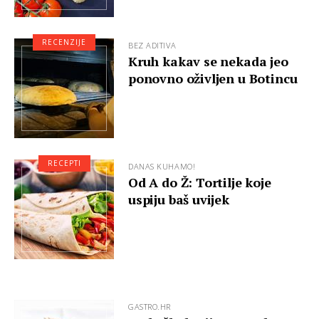
RECENZIJE
BEZ ADITIVA
Kruh kakav se nekada jeo
ponovno oživljen u Botincu
RECEPTI
DANAS KUHAMO!
Od A do Ž: Tortilje koje
uspiju baš uvijek
GASTRO.HR