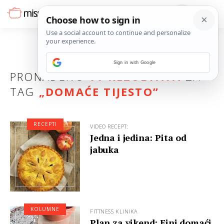
Sign in with Google
PRONAĐENO
11 REZULTATA
ZA
TAG
„
DOMAĆE TIJESTO
”
RECEPTI
VIDEO RECEPT:
Jedna i jedina: Pita od
jabuka
KOLUMNE
FITTNESS KLINIKA
Plan za vikend: Fini domaći