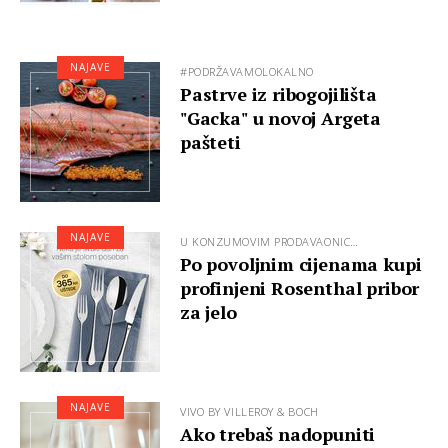
NAJAVE
#PODRŽAVAMOLOKALNO
Pastrve iz ribogojilišta
"Gacka" u novoj Argeta
pašteti
NAJAVE
U KONZUMOVIM PRODAVAONIC…
Po povoljnim cijenama kupi
profinjeni Rosenthal pribor
za jelo
NAJAVE
VIVO BY VILLEROY & BOCH
Ako trebaš nadopuniti