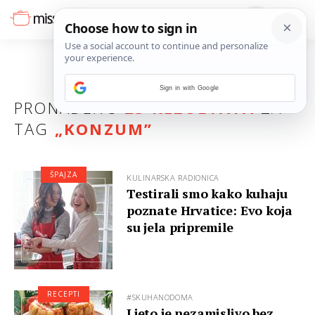
Sign in with Google
PRONAĐENO
25 REZULTATA
ZA
TAG
„
KONZUM
”
ŠPAJZA
KULINARSKA RADIONICA
Testirali smo kako kuhaju
poznate Hrvatice: Evo koja
su jela pripremile
RECEPTI
#SKUHANODOMA
Ljeto je nezamislivo bez