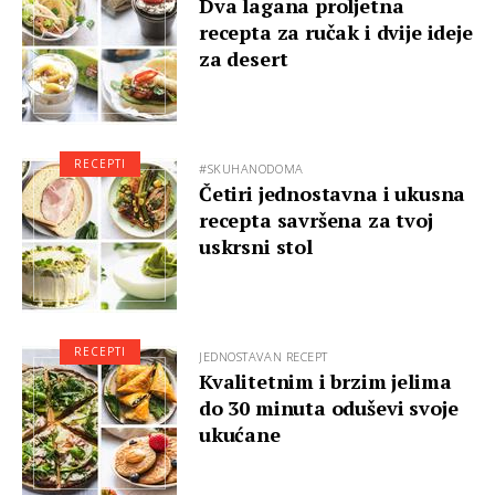
Dva lagana proljetna
recepta za ručak i dvije ideje
za desert
RECEPTI
#SKUHANODOMA
Četiri jednostavna i ukusna
recepta savršena za tvoj
uskrsni stol
RECEPTI
JEDNOSTAVAN RECEPT
Kvalitetnim i brzim jelima
do 30 minuta oduševi svoje
ukućane