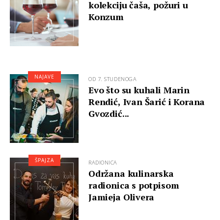
kolekciju čaša, požuri u
Konzum
NAJAVE
OD 7. STUDENOGA
Evo što su kuhali Marin
Rendić, Ivan Šarić i Korana
Gvozdić...
ŠPAJZA
RADIONICA
Održana kulinarska
radionica s potpisom
Jamieja Olivera