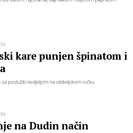
ESA
ski kare punjen špinatom i
ma
o za poslužiti nedjeljom na obiteljskom ručku
ESA
nje na Dudin način