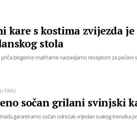
i kare s kostima zvijezda je
danskog stola
 priča blogerice maXYame nastavljamo receptom za pečeni sv
ILI TAVU
eno sočan grilani svinjski k
inadu garantiramo sočan odrezak vrijedan svakog trenutka 