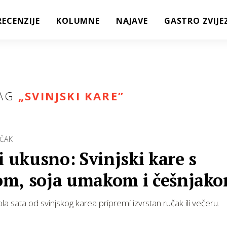
RECENZIJE
KOLUMNE
NAJAVE
GASTRO ZVIJE
AG
„
SVINJSKI KARE
”
UČAK
i ukusno: Svinjski kare s
m, soja umakom i češnjak
a sata od svinjskog karea pripremi izvrstan ručak ili večeru.