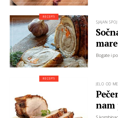
RECEPTI
SJAJAN SPOJ
Sočn
marel
Bogate i po
RECEPTI
JELO OD M
Pečen
nam 
S kombinaci