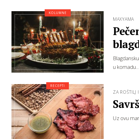
KOLUMNE
MAXYAMA
Pečen
blag
Blagdansku
u komadu...
RECEPTI
ZA ROŠTILJ 
Savrš
Uz ovu mar