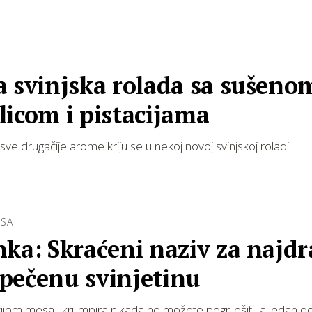
a svinjska rolada sa sušeno
icom i pistacijama
sve drugačije arome kriju se u nekoj novoj svinjskoj roladi
ESA
ka: Skraćeni naziv za najd
pečenu svinjetinu
jom mesa i krumpira nikada ne možete pogriješiti, a jedan o