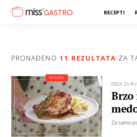
RECEPTI
PRONAĐENO
11 REZULTATA
ZA T
RECEPTI
IDEJA ZA R
Brzo 
medo
Za samo pol