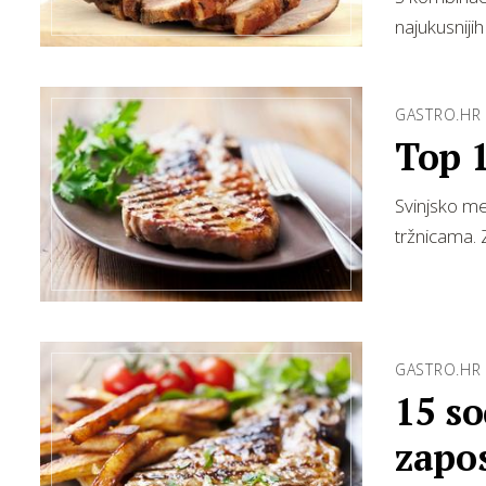
najukusniji
GASTRO.HR
Top 1
Svinjsko me
tržnicama. 
GASTRO.HR
15 so
zapo