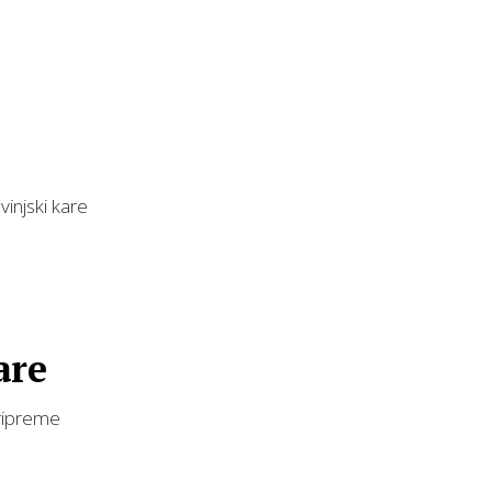
injski kare
are
pripreme