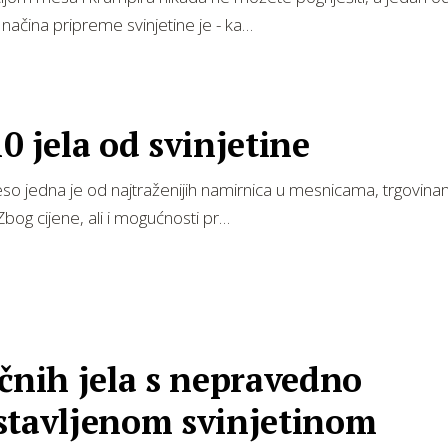
h načina pripreme svinjetine je - ka…
0 jela od svinjetine
so jedna je od najtraženijih namirnica u mesnicama, trgovina
Zbog cijene, ali i mogućnosti pr…
čnih jela s nepravedno
stavljenom svinjetinom