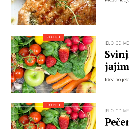
RECEPTI
JELO OD M
Svinj
jaji
Idealno jel
RECEPTI
JELO OD M
Peče