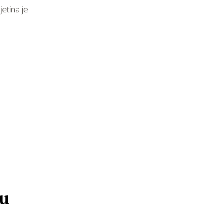
etina je
ju