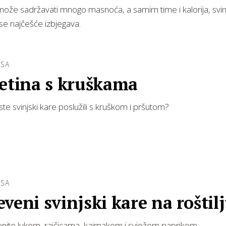
ože sadržavati mnogo masnoća, a samim time i kalorija, svinj
e najčešće izbjegava.
ESA
jetina s kruškama
ste svinjski kare poslužili s kruškom i pršutom?
ESA
veni svinjski kare na roštil
nite lukom, rajčicama, kajmakom i svježom paprikom