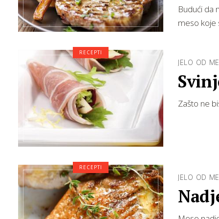
Budući da m
meso koje s
RECEPTI
JELO OD M
Svin
Zašto ne bi
RECEPTI
JELO OD M
Nadje
Meso nadje