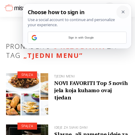
Sign in with Google
PRONAĐENO
8 REZULTATA
ZA
TAG
„
TJEDNI MENU
”
ŠPAJZA
TJEDNI MENI
NOVI FAVORITI Top 5 novih
jela koja kuhamo ovaj
tjedan
ŠPAJZA
IDEJE ZA SVAKI DAN!
Slasne, ali pametne ideje za