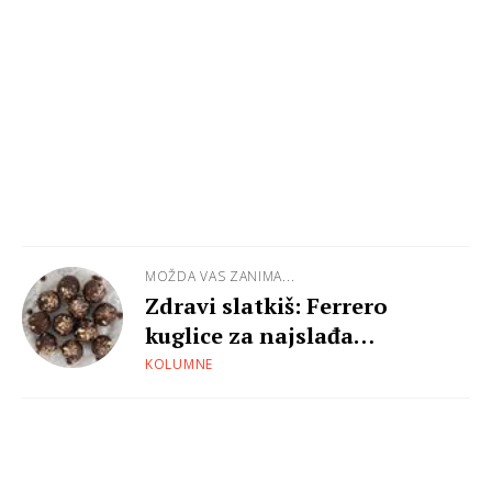
MOŽDA VAS ZANIMA...
Zdravi slatkiš: Ferrero
kuglice za najslađa
popodneva
KOLUMNE