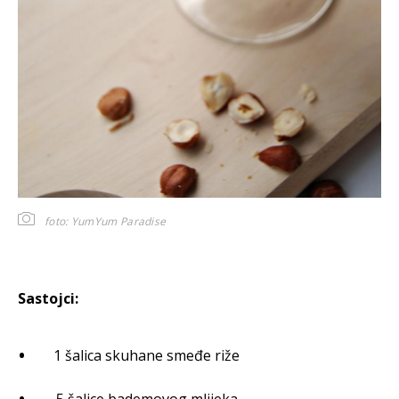
foto: YumYum Paradise
Sastojci:
1 šalica skuhane smeđe riže
.5 šalice bademovog mlijeka