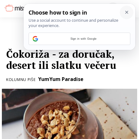
Sign in with Google
28. OŽUJKA 2018.
Čokoriža - za doručak,
desert ili slatku večeru
YumYum Paradise
KOLUMNU PIŠE