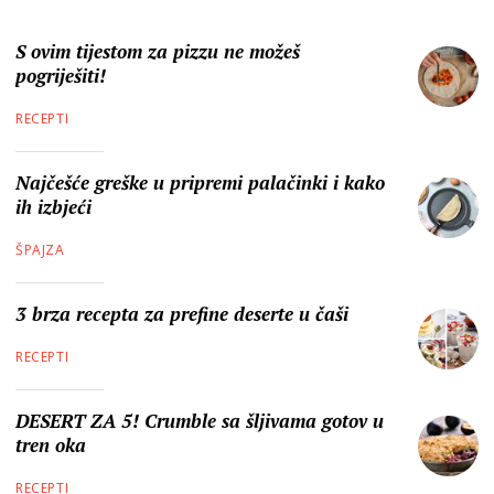
S ovim tijestom za pizzu ne možeš
pogriješiti!
RECEPTI
Najčešće greške u pripremi palačinki i kako
ih izbjeći
ŠPAJZA
3 brza recepta za prefine deserte u čaši
RECEPTI
DESERT ZA 5! Crumble sa šljivama gotov u
tren oka
RECEPTI