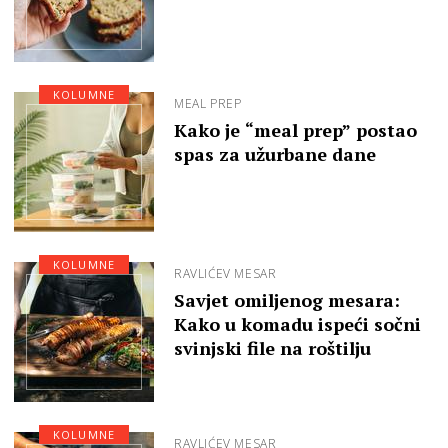
KOLUMNE
MEAL PREP
Kako je “meal prep” postao
spas za užurbane dane
KOLUMNE
RAVLIĆEV MESAR
Savjet omiljenog mesara:
Kako u komadu ispeći sočni
svinjski file na roštilju
KOLUMNE
RAVLIĆEV MESAR