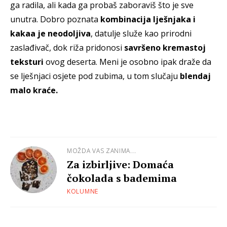
ga radila, ali kada ga probaš zaboraviš što je sve
unutra. Dobro poznata
kombinacija lješnjaka i
kakaa je neodoljiva
, datulje služe kao prirodni
zaslađivač, dok riža pridonosi
savršeno kremastoj
teksturi
ovog deserta. Meni je osobno ipak draže da
se lješnjaci osjete pod zubima, u tom slučaju
blendaj
malo kraće.
MOŽDA VAS ZANIMA...
Za izbirljive: Domaća
čokolada s bademima
KOLUMNE