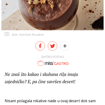
foto: YumYum Paradise
GASTRO POSTAO
Ne znaš što kakao i skuhana riža imaju
zajedničko? E, pa čine savršen desert!
Nisam polagala nikakve nade u ovaj desert dok sam