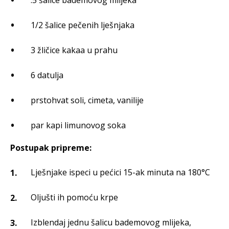
1/2 šalice pečenih lješnjaka
3 žličice kakaa u prahu
6 datulja
prstohvat soli, cimeta, vanilije
par kapi limunovog soka
Postupak pripreme:
Lješnjake ispeci u pećici 15-ak minuta na 180°C
Oljušti ih pomoću krpe
Izblendaj jednu šalicu bademovog mlijeka,