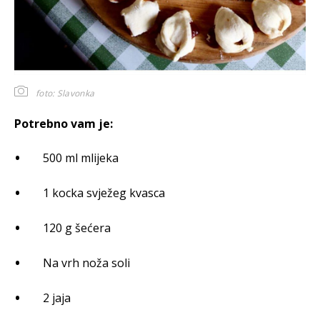
foto: Slavonka
Potrebno vam je:
500 ml mlijeka
1 kocka svježeg kvasca
120 g šećera
Na vrh noža soli
2 jaja