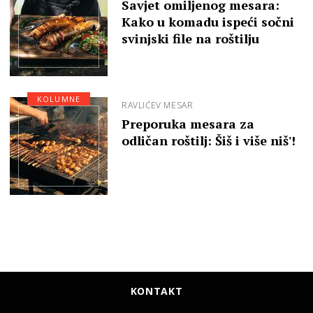
Savjet omiljenog mesara:
Kako u komadu ispeći sočni
svinjski file na roštilju
KOLUMNE
RAVLIĆEV MESAR
Preporuka mesara za
odličan roštilj: Šiš i više niš'!
KONTAKT