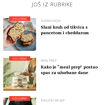
JOŠ IZ RUBRIKE
KOLUMNE
SLASNA IDEJA!
Slani kruh od tikvica s
pancetom i cheddarom
KOLUMNE
MEAL PREP
Kako je “meal prep” postao
spas za užurbane dane
KOLUMNE
RAVLIĆEV MESAR