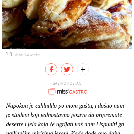
foto: Slavonka
GASTRO POSTAO
Napokon je zahladilo po mom guštu, i došao nam
je studeni koji jednostavno poziva da pripremate
deserte i jela koja će ugrijati vaš dom i ispuniti ga
najljepšim mirisima jeseni. Kada dođe ovo doba