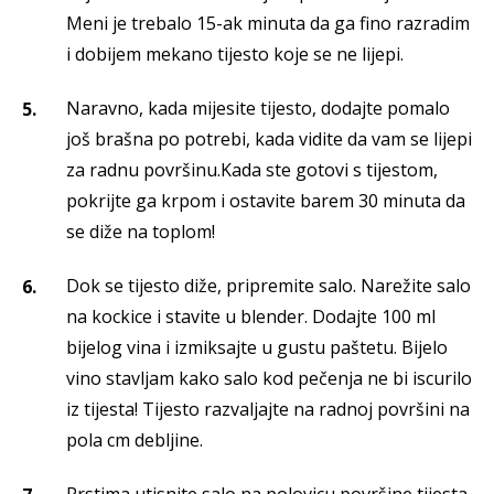
Meni je trebalo 15-ak minuta da ga fino razradim
i dobijem mekano tijesto koje se ne lijepi.
Naravno, kada mijesite tijesto, dodajte pomalo
još brašna po potrebi, kada vidite da vam se lijepi
za radnu površinu.Kada ste gotovi s tijestom,
pokrijte ga krpom i ostavite barem 30 minuta da
se diže na toplom!
Dok se tijesto diže, pripremite salo. Narežite salo
na kockice i stavite u blender. Dodajte 100 ml
bijelog vina i izmiksajte u gustu paštetu. Bijelo
vino stavljam kako salo kod pečenja ne bi iscurilo
iz tijesta! Tijesto razvaljajte na radnoj površini na
pola cm debljine.
Prstima utisnite salo na polovicu površine tijesta