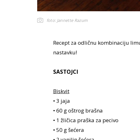
foto: Jannette Razum
Recept za odličnu kombinaciju li
nastavku!
SASTOJCI
Biskvit
• 3 jaja
• 60 g oštrog brašna
• 1 žličica praška za pecivo
• 50 g šećera
• 2 vanilin šećera