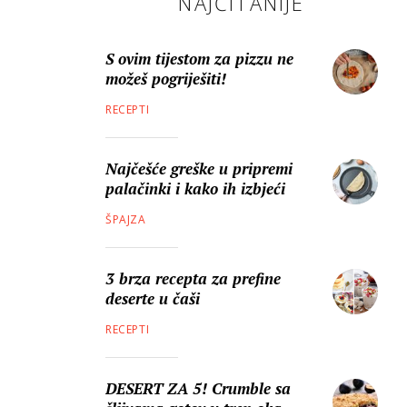
NAJČITANIJE
S ovim tijestom za pizzu ne
možeš pogriješiti!
RECEPTI
Najčešće greške u pripremi
palačinki i kako ih izbjeći
ŠPAJZA
3 brza recepta za prefine
deserte u čaši
RECEPTI
DESERT ZA 5! Crumble sa