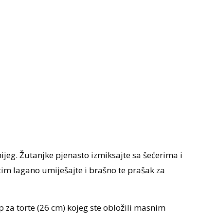
nijeg. Žutanjke pjenasto izmiksajte sa šećerima i
tim lagano umiješajte i brašno te prašak za
up za torte (26 cm) kojeg ste obložili masnim