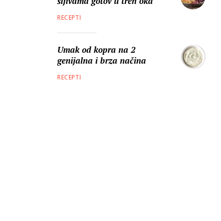
šljivama gotov u tren oka
RECEPTI
Umak od kopra na 2
genijalna i brza načina
RECEPTI