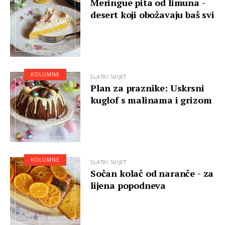
Meringue pita od limuna -
desert koji obožavaju baš svi
KOLUMNE
SLATKI SVIJET
Plan za praznike: Uskrsni
kuglof s malinama i grizom
KOLUMNE
SLATKI SVIJET
Sočan kolač od naranče - za
lijena popodneva