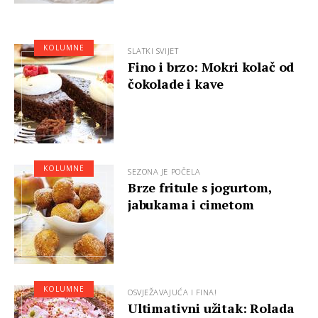
KOLUMNE
SLATKI SVIJET
Fino i brzo: Mokri kolač od
čokolade i kave
KOLUMNE
SEZONA JE POČELA
Brze fritule s jogurtom,
jabukama i cimetom
KOLUMNE
OSVJEŽAVAJUĆA I FINA!
Ultimativni užitak: Rolada