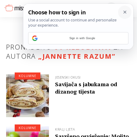
Sign in with Google
PRONAĐENO
61 REZULTATA
ZA
AUTORA
„JANNETTE RAZUM”
KOLUMNE
JESENSKI OKUSI
Savijača s jabukama od
dizanog tijesta
KOLUMNE
KRALJ LJETA
Savršeno osvježenje: Mojito