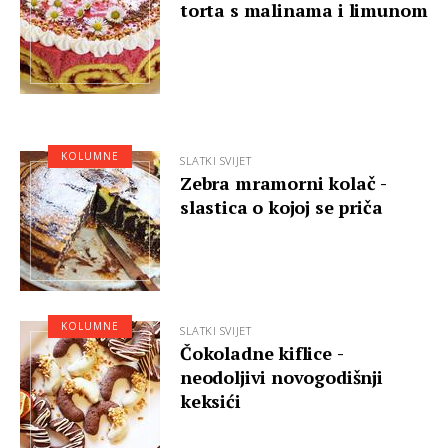
torta s malinama i limunom
KOLUMNE
SLATKI SVIJET
Zebra mramorni kolač -
slastica o kojoj se priča
KOLUMNE
SLATKI SVIJET
Čokoladne kiflice -
neodoljivi novogodišnji
keksići