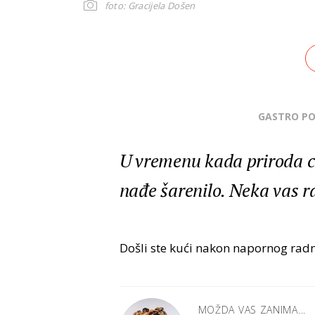
foto: Gracijela Došen
GASTRO P
U vremenu kada priroda cv
nađe šarenilo. Neka vas ra
Došli ste kući nakon napornog radn
MOŽDA VAS ZANIMA...