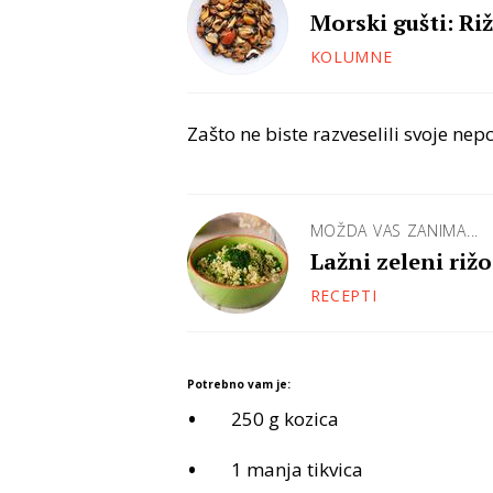
Morski gušti: Ri
KOLUMNE
Zašto ne biste razveselili svoje ne
MOŽDA VAS ZANIMA...
Lažni zeleni riž
RECEPTI
Potrebno vam je:
250 g kozica
1 manja tikvica