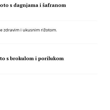
žoto s dagnjama i šafranom
pce zdravim i ukusnim rižotom.
oto s brokulom i porilukom