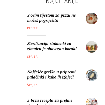
NAJČITANIJE
S ovim tijestom za pizzu ne
možeš pogriješiti!
RECEPTI
Sterilizacija staklenki za
zimnicu je obavezan korak!
ŠPAJZA
Najčešće greške u pripremi
palačinki i kako ih izbjeći
ŠPAJZA
3 brza recepta za prefine