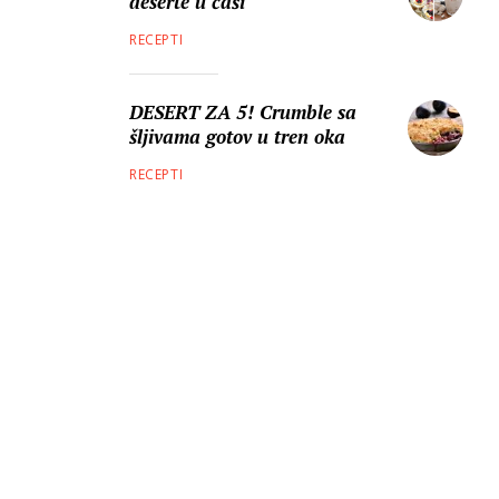
deserte u čaši
RECEPTI
DESERT ZA 5! Crumble sa
šljivama gotov u tren oka
RECEPTI