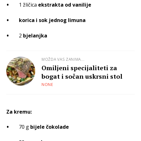
1 žličica
ekstrakta od vanilije
korica i sok jednog limuna
2
bjelanjka
MOŽDA VAS ZANIMA...
Omiljeni specijaliteti za
bogat i sočan uskrsni stol
NONE
Za kremu:
70 g
bijele čokolade