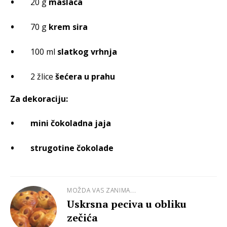
20 g
maslaca
70 g
krem sira
100 ml
slatkog vrhnja
2 žlice
šećera u prahu
Za dekoraciju:
mini čokoladna jaja
strugotine čokolade
MOŽDA VAS ZANIMA...
Uskrsna peciva u obliku
zečića