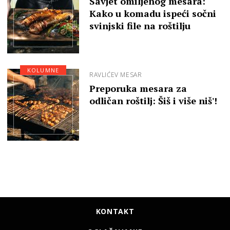
Savjet omiljenog mesara:
Kako u komadu ispeći sočni
svinjski file na roštilju
KOLUMNE
RAVLIĆEV MESAR
Preporuka mesara za
odličan roštilj: Šiš i više niš'!
KONTAKT