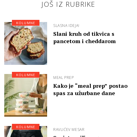
JOŠ IZ RUBRIKE
KOLUMNE
SLASNA IDEJA!
Slani kruh od tikvica s
pancetom i cheddarom
KOLUMNE
MEAL PREP
Kako je “meal prep” postao
spas za užurbane dane
KOLUMNE
RAVLIĆEV MESAR