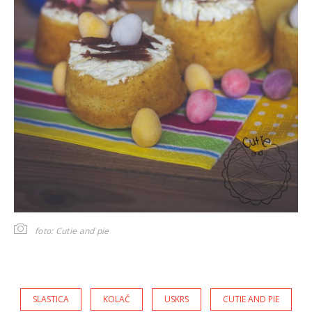
foto: Cutie and pie
SLASTICA
KOLAČ
USKRS
CUTIE AND PIE