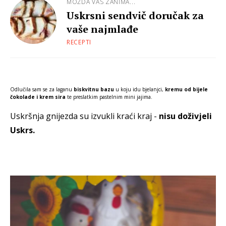
MOŽDA VAS ZANIMA...
Uskrsni sendvič doručak za
vaše najmlađe
RECEPTI
Odlučila sam se za laganu
biskvitnu bazu
u koju idu bjelanjci,
kremu od bijele
čokolade i krem sira
te preslatkim pastelnim mini jajima.
Uskršnja gnijezda su izvukli kraći kraj -
nisu doživjeli
Uskrs.