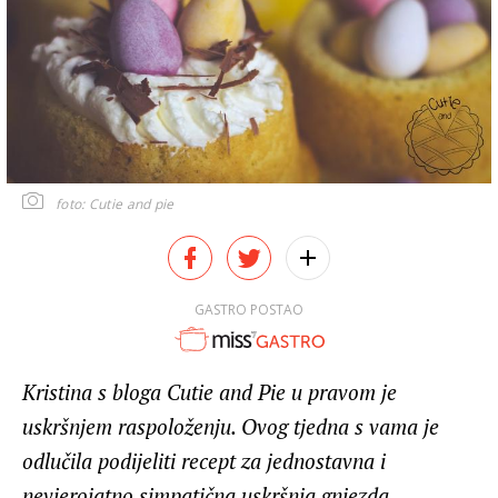
foto: Cutie and pie
GASTRO POSTAO
Kristina s bloga Cutie and Pie u pravom je
uskršnjem raspoloženju. Ovog tjedna s vama je
odlučila podijeliti recept za jednostavna i
nevjerojatno simpatična uskršnja gnjezda