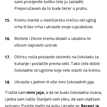
sami procijenite koliko ćete ju zasladiti.
Preporučavam da to bude šećer u prahu.
Kremu stavite u slastičarsku vrećicu okruglog
vrha ili bez vrha i ukrasite svoje cupcakeove.
Možete i žlicom kremu dodati u udubinu te
vilicom napraviti uzorak.
Oštricu noža postavite okomito na čokoladu za
kuhanje i povlačite prema sebi. Tako ćete dobiti
čokoladne strugotine koje ćete staviti na kremu.
Ukrasite s jednim ili više mini čokoladnih jaja.
Tražila sam
mini jaja,
a da ne budu čokoladna izvana,
i jedva sam našla. Stavljam vam sliku, da vam olakšam
potragu. Pustite mašti na volju i igrajte se.
Recept je