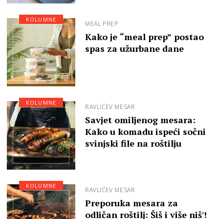
KOLUMNE
MEAL PREP
Kako je “meal prep” postao
spas za užurbane dane
KOLUMNE
RAVLIĆEV MESAR
Savjet omiljenog mesara:
Kako u komadu ispeći sočni
svinjski file na roštilju
KOLUMNE
RAVLIĆEV MESAR
Preporuka mesara za
odličan roštilj: Šiš i više niš'!