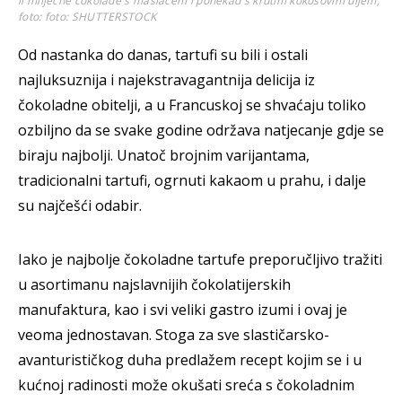
li mliječne čokolade s maslacem i ponekad s krutim kokosovim uljem;
foto:
foto: SHUTTERSTOCK
Od nastanka do danas, tartufi su bili i ostali
najluksuznija i najekstravagantnija delicija iz
čokoladne obitelji, a u Francuskoj se shvaćaju toliko
ozbiljno da se svake godine održava natjecanje gdje se
biraju najbolji. Unatoč brojnim varijantama,
tradicionalni tartufi, ogrnuti kakaom u prahu, i dalje
su najčešći odabir.
Iako je najbolje čokoladne tartufe preporučljivo tražiti
u asortimanu najslavnijih čokolatijerskih
manufaktura, kao i svi veliki gastro izumi i ovaj je
veoma jednostavan. Stoga za sve slastičarsko-
avanturističkog duha predlažem recept kojim se i u
kućnoj radinosti može okušati sreća s čokoladnim