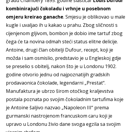
gradu Chambéry 1895. godine slastičar
Louis Dufour
kombinirajući čokoladu i vrhnje u posebnom
omjeru kreirao ganache
. Smjesu je oblikovao u male
kugle i uvaljao ih u kakao u prahu. Zbog sličnosti s
cijenjenom gljivom, bombon je dobio ime tartuf zbog
čega će ta novina odmah steći status elitne delicije.
Antoine, drugi član obitelji Dufour, recept, koji je
možda i sam osmislio, predstavio je u Engleskoj gdje
se preselio s obitelj, nakon što je u Londonu 1902.
godine otvorio jednu od najpoznatijih gradskih
prodavaonica čokolade, legendarni „Prestat“.
Manufaktura je ubrzo širom otočkog kraljevstva
postala poznata po svojim čokoladnim tartufima koje
je Antoine šaljivo nazvao „Napoleon III“ prema
gurmanski nastrojenom francuskom caru koji je
upravo u Londonu živio dane svoga egzila sa svojim