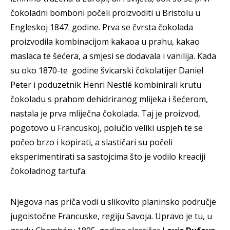
čokoladni bomboni počeli proizvoditi u Bristolu u
Engleskoj 1847. godine. Prva se čvrsta čokolada
proizvodila kombinacijom kakaoa u prahu, kakao
maslaca te šećera, a smjesi se dodavala i vanilija. Kada
su oko 1870-te godine švicarski čokolatijer Daniel
Peter i poduzetnik Henri Nestlé kombinirali krutu
čokoladu s prahom dehidriranog mlijeka i šećerom,
nastala je prva mliječna čokolada. Taj je proizvod,
pogotovo u Francuskoj, polučio veliki uspjeh te se
počeo brzo i kopirati, a slastičari su počeli
eksperimentirati sa sastojcima što je vodilo kreaciji
čokoladnog tartufa.
Njegova nas priča vodi u slikovito planinsko područje
jugoistočne Francuske, regiju Savoja. Upravo je tu, u