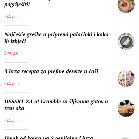
pogriješiti!
RECEPTI
Najčešće greške u pripremi palačinki i kako
ih izbjeći
ŠPAJZA
3 brza recepta za prefine deserte u čaši
RECEPTI
DESERT ZA 5! Crumble sa šljivama gotov u
tren oka
RECEPTI
Umak od kopra na 2 genijalna i brza