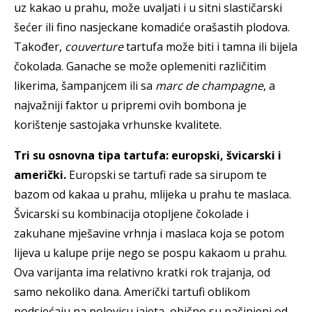
uz kakao u prahu, može uvaljati i u sitni slastičarski
šećer ili fino nasjeckane komadiće orašastih plodova.
Također,
couverture
tartufa može biti i tamna ili bijela
čokolada. Ganache se može oplemeniti različitim
likerima, šampanjcem ili sa
marc de champagne
, a
najvažniji faktor u pripremi ovih bombona je
korištenje sastojaka vrhunske kvalitete.
Tri su osnovna tipa tartufa: europski, švicarski i
američki.
Europski se tartufi rade sa sirupom te
bazom od kakaa u prahu, mlijeka u prahu te maslaca.
Švicarski su kombinacija otopljene čokolade i
zakuhane mješavine vrhnja i maslaca koja se potom
lijeva u kalupe prije nego se pospu kakaom u prahu.
Ova varijanta ima relativno kratki rok trajanja, od
samo nekoliko dana. Američki tartufi oblikom
podsjećaju na polovicu jajeta, obično su načinjeni od