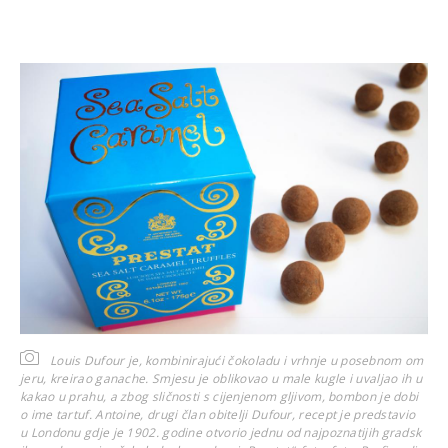
Louis Dufour je, kombinirajući čokoladu i vrhnje u posebnom om
jeru, kreirao ganache. Smjesu je oblikovao u male kugle i uvaljao ih u
kakao u prahu, a zbog sličnosti s cijenjenom gljivom, bombon je dobi
o ime tartuf. Antoine, drugi član obitelji Dufour, recept je predstavio
u Londonu gdje je 1902. godine otvorio jednu od najpoznatijih gradsk