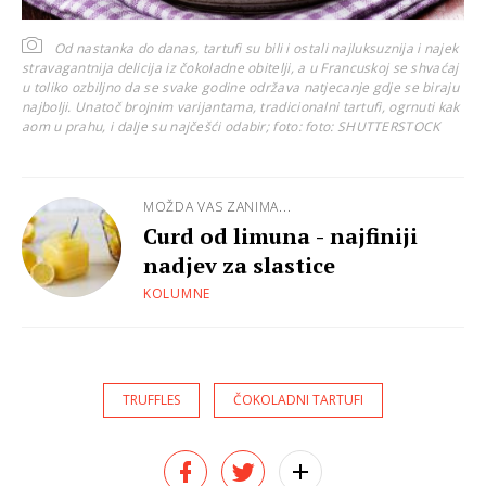
Od nastanka do danas, tartufi su bili i ostali najluksuznija i najek
stravagantnija delicija iz čokoladne obitelji, a u Francuskoj se shvaćaj
u toliko ozbiljno da se svake godine održava natjecanje gdje se biraju
najbolji. Unatoč brojnim varijantama, tradicionalni tartufi, ogrnuti kak
aom u prahu, i dalje su najčešći odabir; foto:
foto: SHUTTERSTOCK
MOŽDA VAS ZANIMA...
Curd od limuna - najfiniji
nadjev za slastice
KOLUMNE
TRUFFLES
ČOKOLADNI TARTUFI