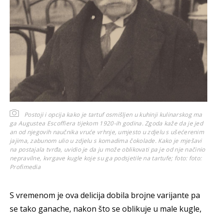
Postoji i opcija kako je tartuf osmišljen u kuhinji kulinarskog ma
ga Augustea Escoffiera tijekom 1920-ih godina. Zgoda kaže da je jed
an od njegovih naučnika vruće vrhnje, umjesto u zdjelu s ušećerenim
jajima, zabunom ulio u zdjelu s komadima čokolade. Kako je mješavi
na postajala tvrđa, uvidio je da ju može oblikovati pa je od nje načinio
nepravilne, kvrgave kugle koje su ga podsjetile na tartufe; foto:
foto:
Profimedia
S vremenom je ova delicija dobila brojne varijante pa
se tako ganache, nakon što se oblikuje u male kugle,