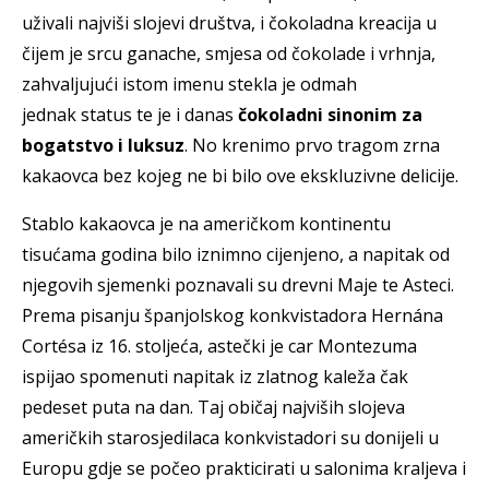
uživali najviši slojevi društva, i čokoladna kreacija u
čijem je srcu ganache, smjesa od čokolade i vrhnja,
zahvaljujući istom imenu stekla je odmah
jednak status te je i danas
čokoladni sinonim za
bogatstvo i luksuz
. No krenimo prvo tragom zrna
kakaovca bez kojeg ne bi bilo ove ekskluzivne delicije.
Stablo kakaovca je na američkom kontinentu
tisućama godina bilo iznimno cijenjeno, a napitak od
njegovih sjemenki poznavali su drevni Maje te Asteci.
Prema pisanju španjolskog konkvistadora Hernána
Cortésa iz 16. stoljeća, astečki je car Montezuma
ispijao spomenuti napitak iz zlatnog kaleža čak
pedeset puta na dan. Taj običaj najviših slojeva
američkih starosjedilaca konkvistadori su donijeli u
Europu gdje se počeo prakticirati u salonima kraljeva i