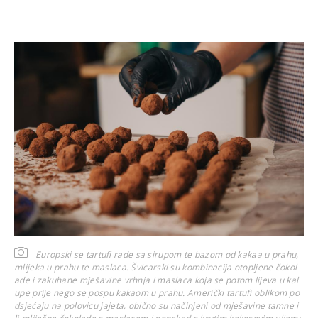
Europski se tartufi rade sa sirupom te bazom od kakaa u prahu,
mlijeka u prahu te maslaca. Švicarski su kombinacija otopljene čokol
ade i zakuhane mješavine vrhnja i maslaca koja se potom lijeva u kal
upe prije nego se pospu kakaom u prahu. Američki tartufi oblikom po
dsjećaju na polovicu jajeta, obično su načinjeni od mješavine tamne i