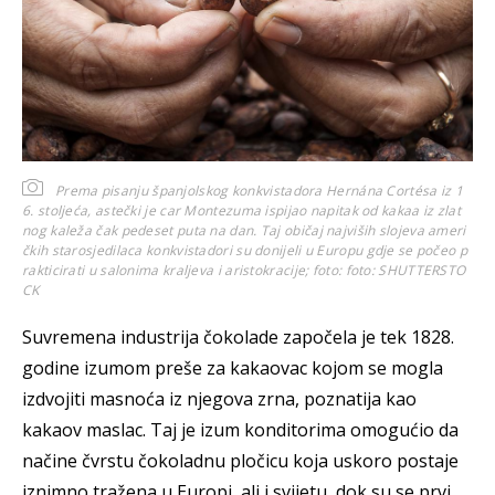
Prema pisanju španjolskog konkvistadora Hernána Cortésa iz 1
6. stoljeća, astečki je car Montezuma ispijao napitak od kakaa iz zlat
nog kaleža čak pedeset puta na dan. Taj običaj najviših slojeva ameri
čkih starosjedilaca konkvistadori su donijeli u Europu gdje se počeo p
rakticirati u salonima kraljeva i aristokracije; foto:
foto: SHUTTERSTO
CK
Suvremena industrija čokolade započela je tek 1828.
godine izumom preše za kakaovac kojom se mogla
izdvojiti masnoća iz njegova zrna, poznatija kao
kakaov maslac. Taj je izum konditorima omogućio da
načine čvrstu čokoladnu pločicu koja uskoro postaje
iznimno tražena u Europi, ali i svijetu, dok su se prvi