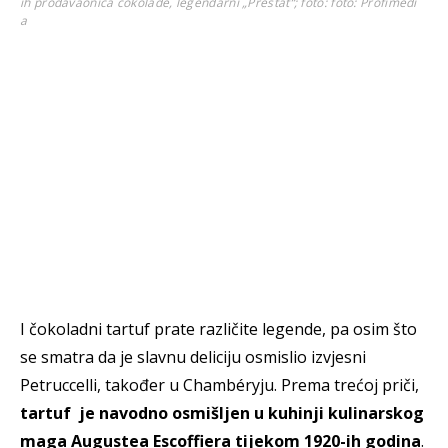
ih prodavaonica čokolade, legendarni „Prestat“; foto:
foto: Profimedi
a
I čokoladni tartuf prate različite legende, pa osim što
se smatra da je slavnu deliciju osmislio izvjesni
Petruccelli, također u Chambéryju. Prema trećoj priči,
tartuf je navodno osmišljen u kuhinji kulinarskog
maga Augustea Escoffiera tijekom 1920-ih godina
.