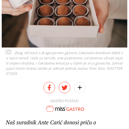
Zbog sličnosti s dragocjenom gljivom, čokoladni bomboni dobili s
u naziv tartuf. I dok su tartufe, one podzemne, od davnina uživali najvi
ši slojevi društva, i čokoladna kreacija u čijem je srcu ganache, zahval
jujući istom imenu stekla je odmah jednak status; foto:
foto: SHUTTER
STOCK
GASTRO POSTAO
Naš suradnik Ante Carić donosi priču o