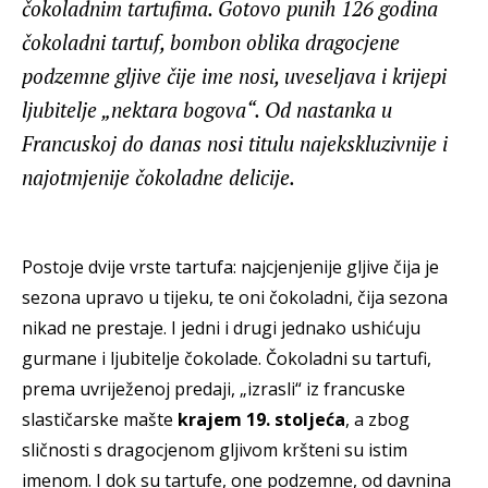
čokoladnim tartufima. Gotovo punih 126 godina
čokoladni tartuf, bombon oblika dragocjene
podzemne gljive čije ime nosi, uveseljava i krijepi
ljubitelje „nektara bogova“. Od nastanka u
Francuskoj do danas nosi titulu najekskluzivnije i
najotmjenije čokoladne delicije.
Postoje dvije vrste tartufa: najcjenjenije gljive čija je
sezona upravo u tijeku, te oni čokoladni, čija sezona
nikad ne prestaje. I jedni i drugi jednako ushićuju
gurmane i ljubitelje čokolade. Čokoladni su tartufi,
prema uvriježenoj predaji, „izrasli“ iz francuske
slastičarske mašte
krajem 19. stoljeća
, a zbog
sličnosti s dragocjenom gljivom kršteni su istim
imenom. I dok su tartufe, one podzemne, od davnina