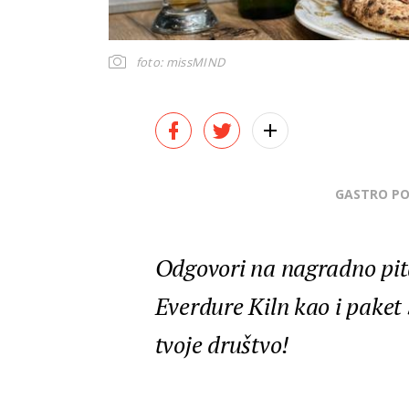
foto: missMIND
GASTRO P
Odgovori na nagradno pit
Everdure Kiln kao i pake
tvoje društvo!