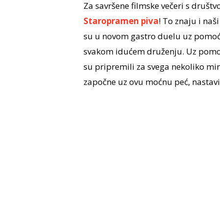
Za savršene filmske večeri s društ
Staropramen piva
! To znaju i naš
su u novom gastro duelu uz pomoć p
svakom idućem druženju. Uz pomoć
su pripremili za svega nekoliko minu
započne uz ovu moćnu peć, nastavi 