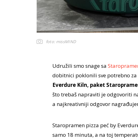
foto: missMIND
Udružili smo snage sa
Staropram
dobitnici poklonili sve potrebno za
Everdure Kiln, paket Staroprame
što trebaš napraviti je odgovoriti 
a najkreativniji odgovor nagrađuj
Staropramen pizza peć by Everdure 
samo 18 minuta, a na toj temperatu