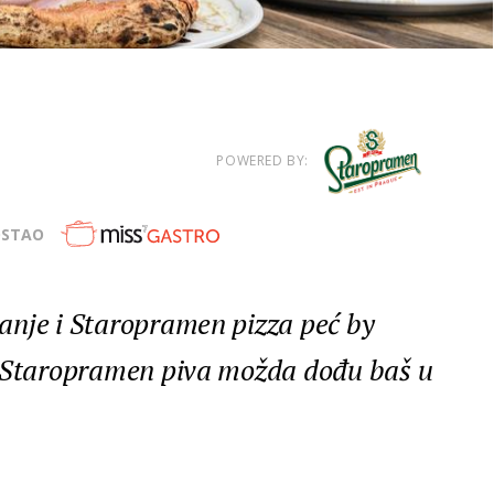
POWERED BY:
OSTAO
anje i Staropramen pizza peć by
t Staropramen piva možda dođu baš u