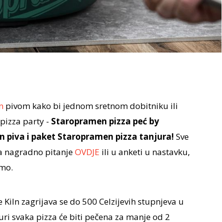
en
pivom kako bi jednom sretnom dobitniku ili
 pizza party -
Staropramen pizza peć by
n piva i paket Staropramen pizza tanjura!
Sve
na nagradno pitanje
OVDJE
ili u anketi u nastavku,
emo.
Kiln zagrijava se do 500 Celzijevih stupnjeva u
ri svaka pizza će biti pečena za manje od 2