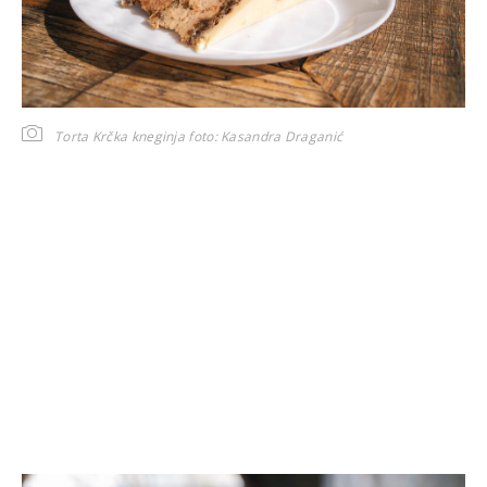
Torta Krčka kneginja
foto: Kasandra Draganić