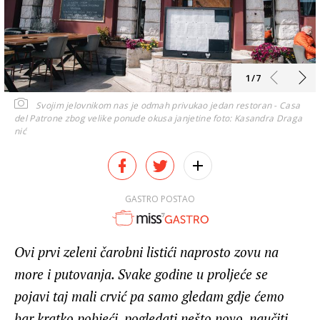
1/7
Svojim jelovnikom nas je odmah privukao jedan restoran - Casa
del Patrone zbog velike ponude okusa janjetine
foto: Kasandra Draga
nić
GASTRO POSTAO
Ovi prvi zeleni čarobni listići naprosto zovu na
more i putovanja. Svake godine u proljeće se
pojavi taj mali crvić pa samo gledam gdje ćemo
bar kratko pobjeći, pogledati nešto novo, naučiti