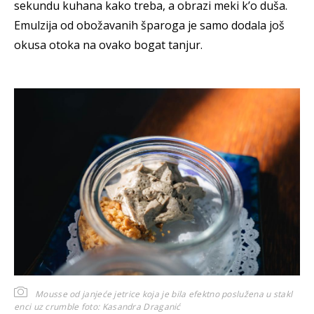
sekundu kuhana kako treba, a obrazi meki k’o duša.
Emulzija od obožavanih šparoga je samo dodala još
okusa otoka na ovako bogat tanjur.
Mousse od janjeće jetrice koja je bila efektno poslužena u stakl
enci uz crumble
foto: Kasandra Draganić