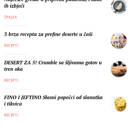
ih izbjeći
ŠPAJZA
3 brza recepta za prefine deserte u čaši
RECEPTI
DESERT ZA 5! Crumble sa šljivama gotov u
tren oka
RECEPTI
FINO I JEFTINO Slasni popečci od slanutka
i tikvica
RECEPTI