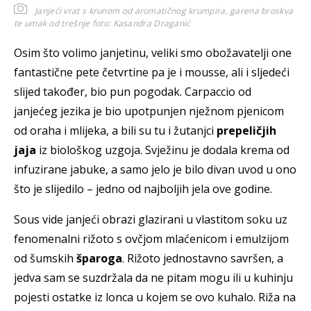
Janjeći vrat s krunom od aromatičnog krumpira, garena broskva
te umak od trešnje
foto: Kasandra Draganić
Osim što volimo janjetinu, veliki smo obožavatelji one
fantastične pete četvrtine pa je i mousse, ali i sljedeći
slijed također, bio pun pogodak. Carpaccio od
janjećeg jezika je bio upotpunjen nježnom pjenicom
od oraha i mlijeka, a bili su tu i žutanjci
prepeličjih
jaja
iz biološkog uzgoja. Svježinu je dodala krema od
infuzirane jabuke, a samo jelo je bilo divan uvod u ono
što je slijedilo – jedno od najboljih jela ove godine.
Sous vide janjeći obrazi glazirani u vlastitom soku uz
fenomenalni rižoto s ovčjom mlaćenicom i emulzijom
od šumskih
šparoga
. Rižoto jednostavno savršen, a
jedva sam se suzdržala da ne pitam mogu ili u kuhinju
pojesti ostatke iz lonca u kojem se ovo kuhalo. Riža na