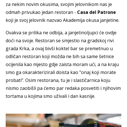
za nekim novim okusima, svojim jelovnikom nas je
odmah privukao jedan restoran -
Casa del Patrone
koji je svoj jelovnik nazvao Akademija okusa janjetine.
Ovakva se prilika ne odbija, a janjetinoljupci će ovdje
doći na svoje. Restoran se smjestio na gradskoj rivi
grada Krka, a ovaj bivši koktel bar se premetnuo u
odličan restoran koji možda ne bih sa same šetnice
ocijenila kao mjesto gdje zaista moram ući, a na kraju
smo ga okarakterizirali doista kao "onaj koji morate
probati". Osim restorana, tu je i slastičarnica koju
nismo zaobišli pa ćemo par redaka posvetiti i njihovim
tortama u kojima smo uživali i dan kasnije.