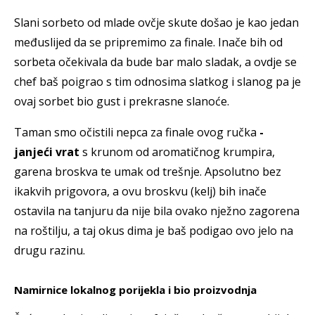
Slani sorbeto od mlade ovčje skute došao je kao jedan
međuslijed da se pripremimo za finale. Inače bih od
sorbeta očekivala da bude bar malo sladak, a ovdje se
chef baš poigrao s tim odnosima slatkog i slanog pa je
ovaj sorbet bio gust i prekrasne slanoće.
Taman smo očistili nepca za finale ovog ručka
-
janjeći vrat
s krunom od aromatičnog krumpira,
garena broskva te umak od trešnje. Apsolutno bez
ikakvih prigovora, a ovu broskvu (kelj) bih inače
ostavila na tanjuru da nije bila ovako nježno zagorena
na roštilju, a taj okus dima je baš podigao ovo jelo na
drugu razinu.
Namirnice lokalnog porijekla i bio proizvodnja