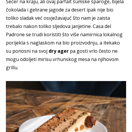
Šećer na kraju, ali ovaj parfait šumske šparoge, bijela
čokolada i gelirane jagode za desert ipak nije bio
toliko sladak već osvježavajuć što nam je zaista
trebalo nakon toliko sljedova janjetine. Casa del
Padrone se trudi koristiti što više namirnica lokalnog
porijekla s naglaskom na bio proizvodnju, a itekako
su ponosni na svoj
dry ager
pa gosti vrlo često ne
mogu odoljeti mirisu vrhunskog mesa na njihovom
grillu.