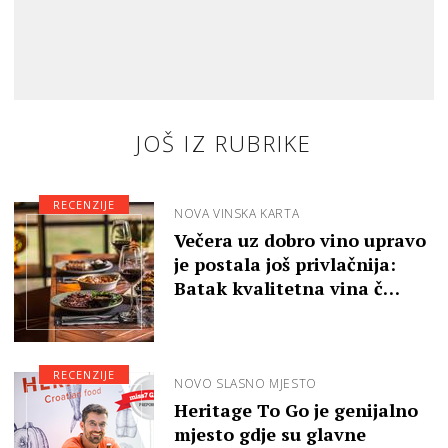
JOŠ IZ RUBRIKE
RECENZIJE
NOVA VINSKA KARTA
Večera uz dobro vino upravo
je postala još privlačnija:
Batak kvalitetna vina č…
RECENZIJE
NOVO SLASNO MJESTO
Heritage To Go je genijalno
mjesto gdje su glavne