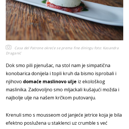
Casa del Patrone okreće se prema fine diningu
foto: Kasandra
Draganić
Dok smo pili pjenušac, na stol nam je simpatična
konobarica donijela i topli kruh da bismo isprobali i
njihovo
domaće maslinovo ulje
iz ekološkog
maslinika. Zadovoljno smo mljackali kušajući možda i
najbolje ulje na našem krčkom putovanju.
Krenuli smo s mousseom od janjeće jetrice koja je bila
efektno poslužena u staklenci uz crumble s već