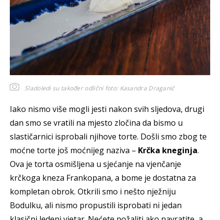
Sladoledi su također odlični
foto: Kasandra Draganić
Iako nismo više mogli jesti nakon svih sljedova, drugi
dan smo se vratili na mjesto zločina da bismo u
slastičarnici isprobali njihove torte. Došli smo zbog te
moćne torte još moćnijeg naziva –
Krčka kneginja
.
Ova je torta osmišljena u sjećanje na vjenčanje
krčkoga kneza Frankopana, a bome je dostatna za
kompletan obrok. Otkrili smo i nešto nježniju
Bodulku, ali nismo propustili isprobati ni jedan
klasični ledeni vjetar. Nećete požaliti ako navratite, a