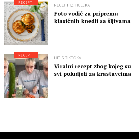
RECEPTI
RECEPT IZ FICLEKA
Foto vodič za pripremu
klasičnih knedli sa šljivama
RECEPTI
HIT S TIKTOKA
Viralni recept zbog kojeg su
svi poludjeli za krastavcima