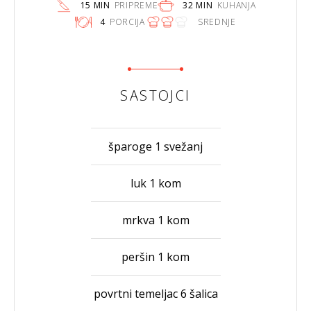
15 MIN
PRIPREME
32 MIN
KUHANJA
4
PORCIJA
SREDNJE
SASTOJCI
šparoge 1 svežanj
luk 1 kom
mrkva 1 kom
peršin 1 kom
povrtni temeljac 6 šalica