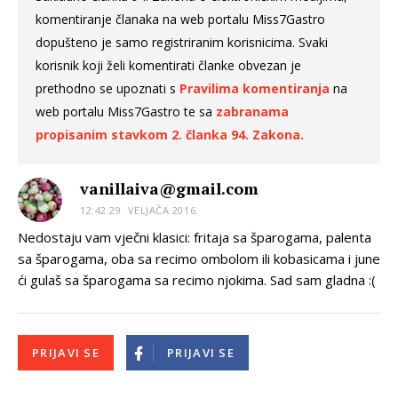
komentiranje članaka na web portalu Miss7Gastro
dopušteno je samo registriranim korisnicima. Svaki
korisnik koji želi komentirati članke obvezan je
prethodno se upoznati s
Pravilima komentiranja
na
web portalu Miss7Gastro te sa
zabranama
propisanim stavkom 2. članka 94. Zakona.
vanillaiva@gmail.com
12:42 29. VELJAČA 2016.
Nedostaju vam vječni klasici: fritaja sa šparogama, palenta
sa šparogama, oba sa recimo ombolom ili kobasicama i june
ći gulaš sa šparogama sa recimo njokima. Sad sam gladna :(
PRIJAVI SE
PRIJAVI SE