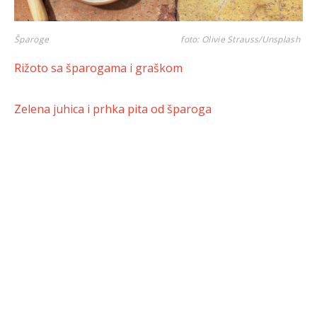
Šparoge
foto: Olivie Strauss/Unsplash
Rižoto sa šparogama i graškom
Zelena juhica i prhka pita od šparoga