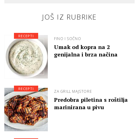
JOŠ IZ RUBRIKE
RECEPTI
FINO I SOČNO
Umak od kopra na 2
genijalna i brza načina
RECEPTI
ZA GRILL MAJSTORE
Predobra piletina s roštilja
marinirana u pivu