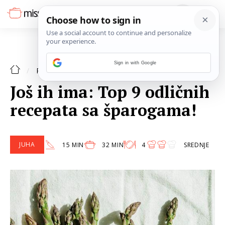
Sign in with Google
POVRĆE
RECEPTI
Još ih ima: Top 9 odličnih
recepata sa šparogama!
JUHA
15 MIN
32 MIN
4
SREDNJE