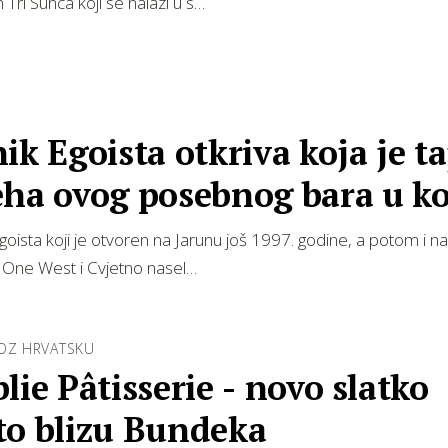
Tri Sunca koji se nalazi u s…
ik Egoista otkriva koja je t
eha ovog posebnog bara u ko
ost…
oista koji je otvoren na Jarunu još 1997. godine, a potom i 
 One West i Cvjetno nasel…
ROZ HRVATSKU
lie Pâtisserie - novo slatko
to blizu Bundeka