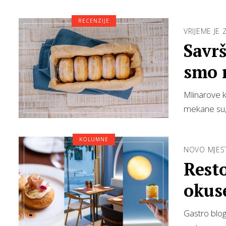
RECENZIJE
VRIJEME JE 
Savrš
smo n
Mlinarove k
mekane su,
KOLUMNE
NOVO MJES
Resto
okus
Gastro blog