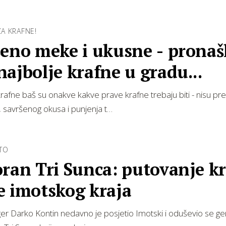
ZA KRAFNE!
eno meke i ukusne - pronaš
ajbolje krafne u gradu...
rafne baš su onakve kakve prave krafne trebaju biti - nisu p
 savršenog okusa i punjenja t…
TO
ran Tri Sunca: putovanje k
e imotskog kraja
er Darko Kontin nedavno je posjetio Imotski i oduševio se ge