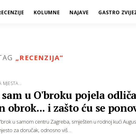
RECENZIJE
KOLUMNE
NAJAVE
GASTRO ZVIJE
TAG
„
RECENZIJA
”
 MJESTA...
sam u O'broku pojela odlič
n obrok... i zašto ću se pon
ti
'brok u samom centru Zagreba, smješten u rodnoj kući Augu
mjesto za doručak, odnosno viš…