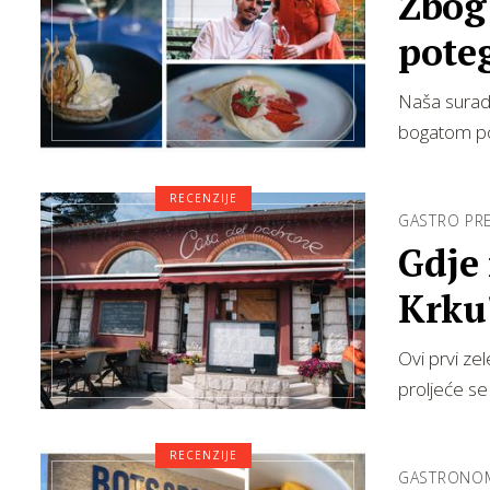
Zbog 
pote
Naša suradn
bogatom p
RECENZIJE
GASTRO PR
Gdje
Krku
Ovi prvi ze
proljeće se 
RECENZIJE
GASTRONOMI