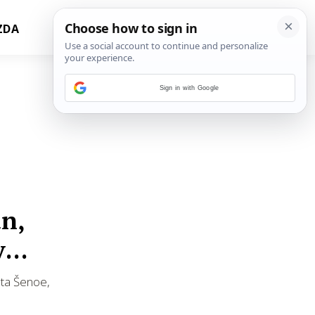
ZDA
Sign in with Google
an,
ovno
sta Šenoe,