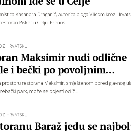
inom ide se u Celje
istica Kasandra Draganić, autorica bloga Vilicom kroz Hrvats
e restoran Pisker u Celju. Prenos…
ROZ HRVATSKU
oran Maksimir nudi odlične
le i bečki po povoljnim
nama
prostoru restorana Maksimir, smještenom pored glavnog ul
grebački park, može se pojesti odlič…
ROZ HRVATSKU
toranu Baraž jedu se najbol