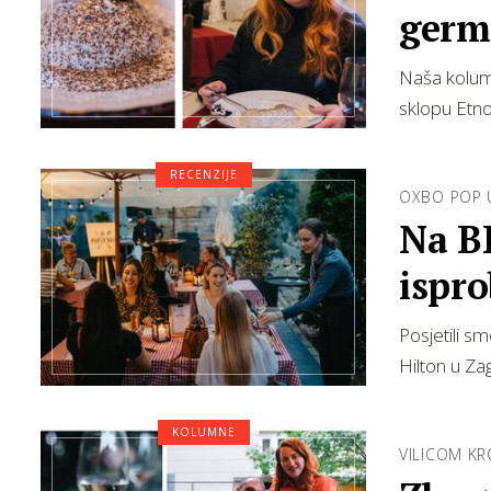
germ
Naša kolumn
sklopu Etn
RECENZIJE
OXBO POP 
Na B
ispro
chef
Posjetili s
Hilton u Za
KOLUMNE
VILICOM K