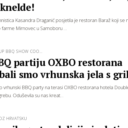
knelde!
istica Kasandra Draganić posjetila je restoran Baraž koji se n
o farme Mirnovec u Samoboru …
UP BBQ SHOW COO…
BQ partiju OXBO restorana
bali smo vrhunska jela s gri
a Marink…
mo vrhunski BBQ party na terasi OXBO restorana hotela Doubl
grebu. Oduševila su nas kreat…
ROZ HRVATSKU