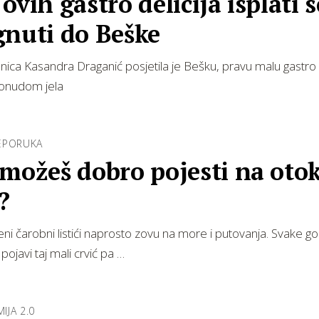
ovih gastro delicija isplati s
gnuti do Beške
ica Kasandra Draganić posjetila je Bešku, pravu malu gastro
onudom jela
EPORUKA
 možeš dobro pojesti na oto
?
leni čarobni listići naprosto zovu na more i putovanja. Svake g
pojavi taj mali crvić pa …
JA 2.0