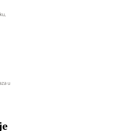
ku,
aza u
je