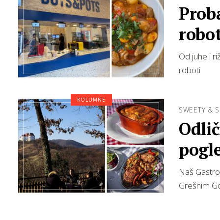
Proba
robo
Od juhe i ri
roboti
KOLUMNE
SWEETY & S
Odli
pogl
Naš Gastrol
Grešnim G