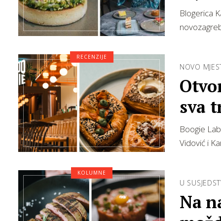
Blogerica K
novozagreba
RECENZIJE
NOVO MJES
Otvor
sva t
Boogie Lab 
Vidović i Ka
KOLUMNE
U SUSJEDS
Na na