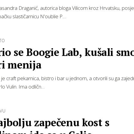
asandra Draganić, autorica bloga Vilicom kroz Hrvatsku, posjet
čku slastičarnicu N'oublie P…
TO
io se Boogie Lab, kušali sm
ri menija
je craft pekarnica, bistro i bar u jednom, a otvorili su ga zaj
rlo Vulin. Ima odličn…
TVU
jbolju zapečenu kost s