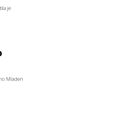
ila je
o
edno Mladen