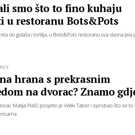
li smo što to fino kuhaju
ti u restoranu Bots&Pots
žota do gulaša i tortilja, u Bots&Pots restoranu sva slasna jela
PICY
čna hrana s prekrasnim
edom na dvorac? Znamo gdj
ovac Matija Plašć posjetio je Veliki Tabor i isprobao što se to 
oricama