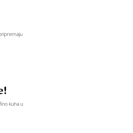
 pripremaju
e!
fino kuha u