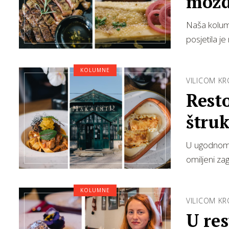
možd
Naša kolumn
posjetila j
KOLUMNE
VILICOM K
Rest
štruk
cije
U ugodnom 
omiljeni za
KOLUMNE
VILICOM K
U res