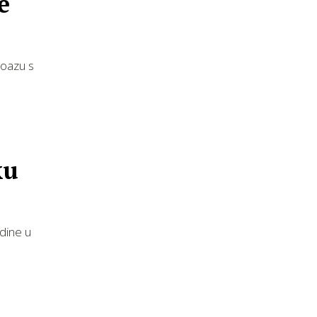
e
 oazu s
ku
odine u