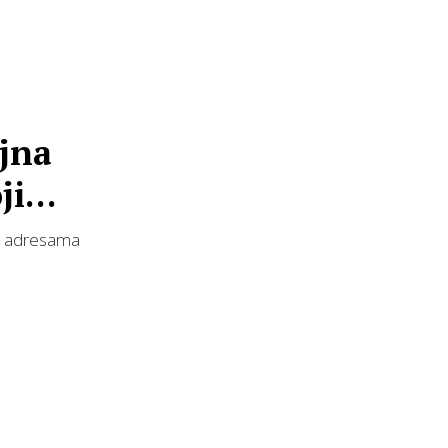
ajna
ji
na adresama