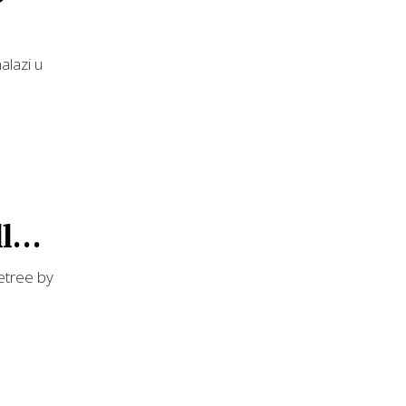
alazi u
lla
etree by