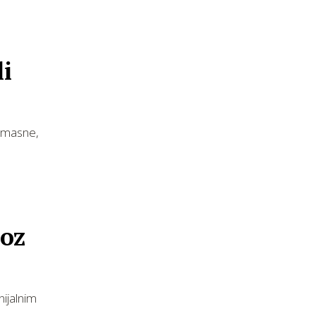
li
remasne,
roz
nijalnim