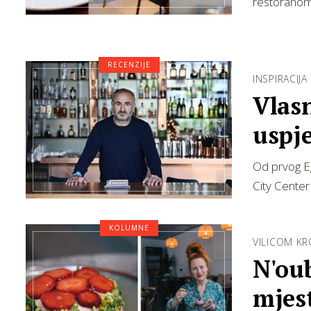
restoranom 
RECENZIJE
INSPIRACIJA
Vlasn
uspj
se g
Od prvog Eg
City Center
KOLUMNE
VILICOM K
N'oub
mjes