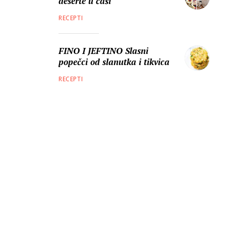
deserte u čaši
RECEPTI
FINO I JEFTINO Slasni
popečci od slanutka i tikvica
RECEPTI