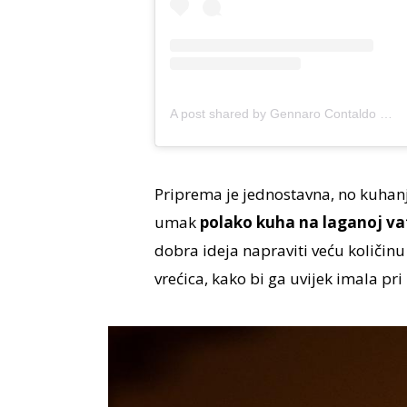
A post shared by Gennaro Contaldo (@gennarocontaldo)
Priprema je jednostavna, no kuhanj
umak
polako kuha na laganoj va
dobra ideja napraviti veću količin
vrećica, kako bi ga uvijek imala pri