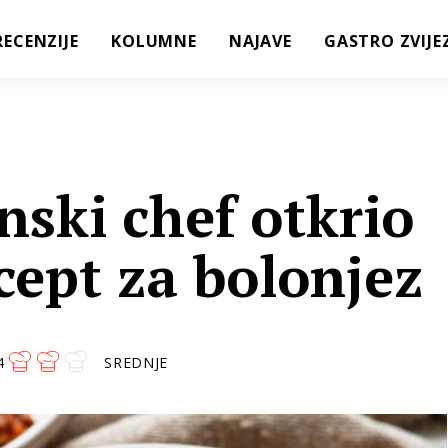
RECENZIJE
KOLUMNE
NAJAVE
GASTRO ZVIJE
anski chef otkrio
ecept za bolonjez
4
SREDNJE