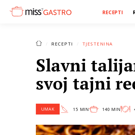
RECEPTI
RECEPTI
TJESTENINA
Slavni talij
svoj tajni r
UMAK
15 MIN
140 MIN