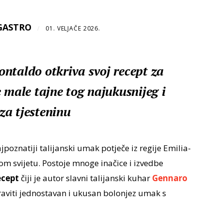
GASTRO
/
01. VELJAČE 2026.
ntaldo otkriva svoj recept za
 male tajne tog najukusnijeg i
za tjesteninu
ajpoznatiji talijanski umak potječe iz regije Emilia-
om svijetu. Postoje mnoge inačice i izvedbe
ecept
čiji je autor slavni talijanski kuhar
Gennaro
viti jednostavan i ukusan bolonjez umak s