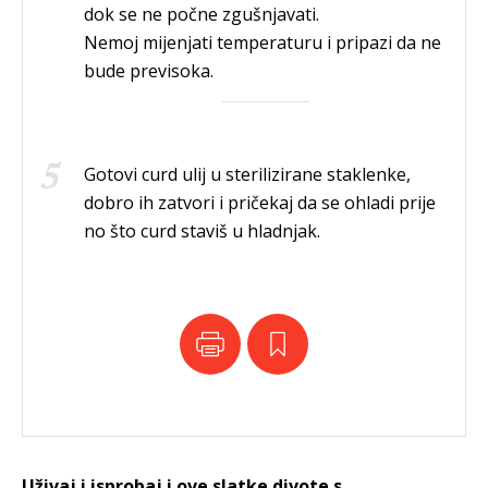
dok se ne počne zgušnjavati.
Nemoj mijenjati temperaturu i pripazi da ne
bude previsoka.
Gotovi curd ulij u sterilizirane staklenke,
dobro ih zatvori i pričekaj da se ohladi prije
no što curd staviš u hladnjak.
Uživaj i isprobaj i ove slatke divote s