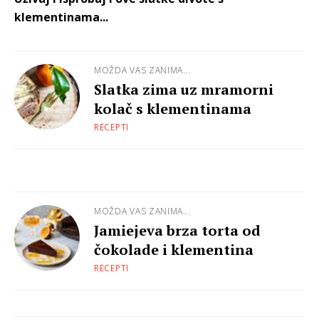
klementinama...
MOŽDA VAS ZANIMA...
Slatka zima uz mramorni
kolač s klementinama
RECEPTI
MOŽDA VAS ZANIMA...
Jamiejeva brza torta od
čokolade i klementina
RECEPTI