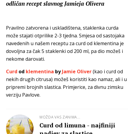
odličan recept slavnog Jamieja Olivera
Pravilno zatvorena i uskladištena, staklenka curda
može stajati otprilike 2-3 tjedna. Smjesa od sastojaka
navedenih u našem receptu za curd od klementina je
dovoljna za čak 5 staklenki od 200 ml, pa dio možeš i
nekome darovati.
Curd
od
klementina
by
Jamie Oliver
(kao i curd od
nekih drugih citrusa) možeš koristiti kao namaz, ali i u
pripremi brojnih slastica. Primjerice, za divnu zimsku
verziju Pavlove.
MOŽDA VAS ZANIMA...
Curd od limuna - najfiniji
nadjev za slastice