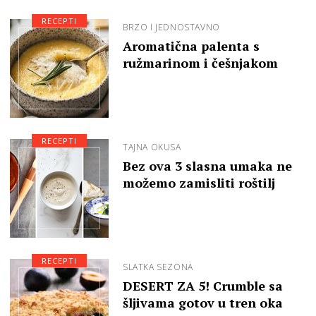
RECEPTI
BRZO I JEDNOSTAVNO
Aromatična palenta s
ružmarinom i češnjakom
RECEPTI
TAJNA OKUSA
Bez ova 3 slasna umaka ne
možemo zamisliti roštilj
RECEPTI
SLATKA SEZONA
DESERT ZA 5! Crumble sa
šljivama gotov u tren oka