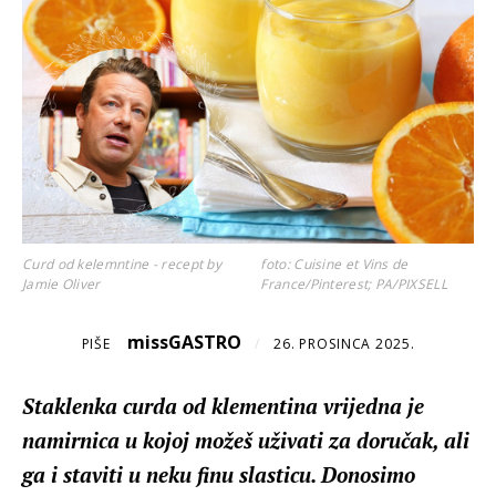
Curd od kelemntine - recept by
foto: Cuisine et Vins de
Jamie Oliver
France/Pinterest; PA/PIXSELL
missGASTRO
PIŠE
/
26. PROSINCA 2025.
Staklenka curda od klementina vrijedna je
namirnica u kojoj možeš uživati za doručak, ali
ga i staviti u neku finu slasticu. Donosimo