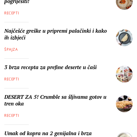
pogriješiti!
RECEPTI
Najčešće greške u pripremi palačinki i kako
ih izbjeći
ŠPAJZA
3 brza recepta za prefine deserte u čaši
RECEPTI
DESERT ZA 5! Crumble sa šljivama gotov u
tren oka
RECEPTI
Umak od kopra na 2 genijalna i brza