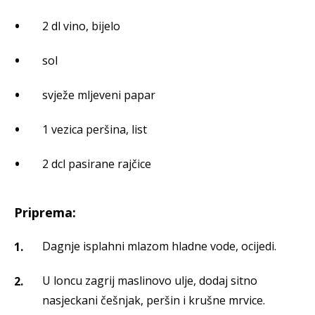
2 dl vino, bijelo
sol
svježe mljeveni papar
1 vezica peršina, list
2 dcl pasirane rajčice
Priprema:
Dagnje isplahni mlazom hladne vode, ocijedi.
U loncu zagrij maslinovo ulje, dodaj sitno
nasjeckani češnjak, peršin i krušne mrvice.