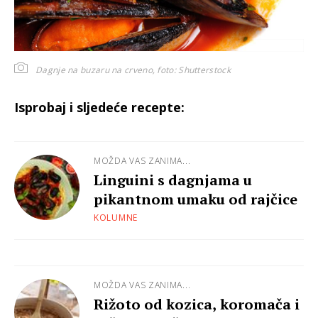
Dagnje na buzaru na crveno,
foto: Shutterstock
Isprobaj i sljedeće recepte:
MOŽDA VAS ZANIMA...
Linguini s dagnjama u
pikantnom umaku od rajčice
KOLUMNE
MOŽDA VAS ZANIMA...
Rižoto od kozica, koromača i