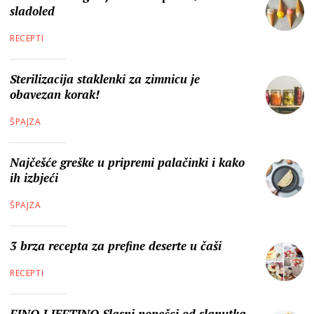
sladoled
RECEPTI
Sterilizacija staklenki za zimnicu je
obavezan korak!
ŠPAJZA
Najčešće greške u pripremi palačinki i kako
ih izbjeći
ŠPAJZA
3 brza recepta za prefine deserte u čaši
RECEPTI
FINO I JEFTINO Slasni popečci od slanutka