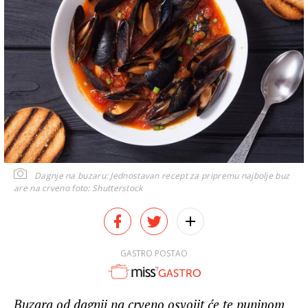
Dagnje na buzaru: Jednostavan recept za pripremu najbolje buz
are na crveno
foto: Shutterstock
GASTRO POSTAO
Buzara od dagnji na crveno osvojit će te puninom