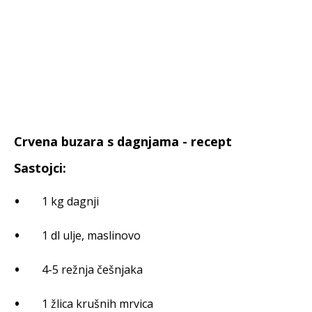
Crvena buzara s dagnjama - recept
Sastojci:
1 kg dagnji
1 dl ulje, maslinovo
4-5 režnja češnjaka
1 žlica krušnih mrvica